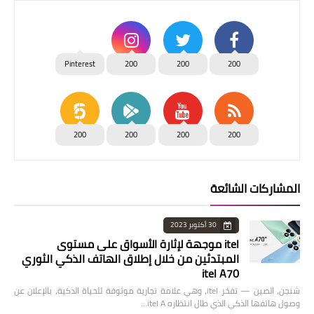
Pinterest
200
200
200
200
200
200
200
المشاركات الشائعة
30 أكتوبر 2023
itel موجهة لإثارة الأسواق على مستوى
المبتدئين من خلال إطلاق الهاتف الذكي الثوري
itel A70
شنجن، الصين — تفخر itel، وهي علامة تجارية موثوقة للحياة الذكية، بالإعلان عن
وصول هاتفها الذكي الذي طال انتظاره itel A…