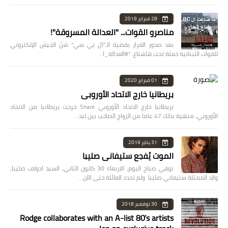
28 فبراير 2019
مناصرو القوات... "العدالة المسروقة"!
بعد صدور القرار بقضية الـ"ال بي سي" شنّ الجيش الإلكتروني
للقوات اللبنانية حملة تحت هاشتاغ: "#العدالة_ا…
01 فبراير 2020
بريطانيا خارج الاتحاد الأوروبي
بريطانيا خارج الاتحاد الأوروبي Share خرجت بريطانيا من الاتحاد
الأوروبي، منهية بذلك 47 عاما من الزواج الصاخب بين لند…
31 يناير 2019
الموت يُفجع ستيفاني صليبا
توفي صباح اليوم، الاربعاء 30 كانون الثاني، السيد ادولف صليبا،
والد الممثلة ستيفاني صليبا. ولم تحدد العائلة حتى الآن…
30 نوفمبر 2018
Rodge collaborates with an A-list 80’s artists