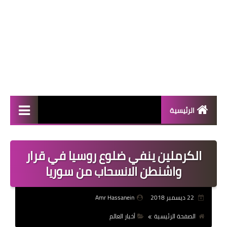
الرئيسية
المال والأعمال
الكرملين ينفي ضلوع روسيا في قرار
منوعات
واشنطن الانسحاب من سوريا
فعاليات
22 ديسمبر 2018
Amr Hassanein
صحة
الصفحة الرئيسية
أخبار العالم
تكنولوجيا