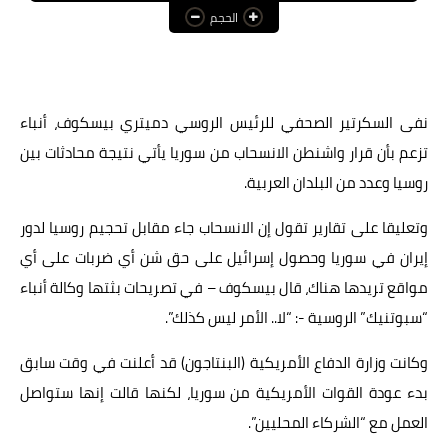
الحجم
عالم المرأة
فن وثقافة
أخبار مصر
نفى السكرتير الصحفي للرئيس الروسي دميتري بيسكوف، أنباء
تزعم بأن قرار واشنطن الانسحاب من سوريا يأتي نتيجة محادثات بين
أخبار عربية
روسيا وعدد من البلدان العربية.
أخبار النجوم
وتعليقا على تقارير تقول إن الانسحاب جاء مقابل تحجيم روسيا لدور
أخبار العالم
إيران في سوريا وحصول إسرائيل على حق شن أي ضربات على أي
مواقع تريدها هناك، قال بيسكوف – في تصريحات بثتها وكالة أنباء
“سبوتنيك” الروسية -: “لا.. الأمر ليس كذلك”.
وكانت وزارة الدفاع الأمريكية (البنتاجون) قد أعلنت في وقت سابق
بدء عودة القوات الأمريكية من سوريا، لكنها قالت إنها ستواصل
العمل مع “الشركاء المحليين”.