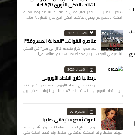
الهاتف الذكي الثوري itel A70
ران
شنجن، الصين — تفخر itel، وهي علامة تجارية موثوقة للحياة
الذكية، بالإعلان عن وصول هاتفها الذكي الذي طال انتظاره itel A…
سبب
28 فبراير 2019
مناصرو القوات... "العدالة المسروقة"!
بعد صدور القرار بقضية الـ"ال بي سي" شنّ الجيش
بالفوز على القطن الكاميروني (3-2) بمجموع
الإلكتروني للقوات اللبنانية حملة تحت هاشتاغ: "#العدالة_ا…
01 فبراير 2020
بريطانيا خارج الاتحاد الأوروبي
بريطانيا خارج الاتحاد الأوروبي Share خرجت بريطانيا
من الاتحاد الأوروبي، منهية بذلك 47 عاما من الزواج الصاخب بين
لند…
31 يناير 2019
الموت يُفجع ستيفاني صليبا
توفي صباح اليوم، الاربعاء 30 كانون الثاني، السيد
ادولف صليبا، والد الممثلة ستيفاني صليبا. ولم تحدد العائلة حتى