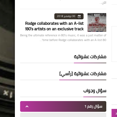
الآن…
30 نوفمبر 2018
Rodge collaborates with an A-list
80’s artists on an exclusive track!
Being the ultimate reference in 80’s music, it was a just matter of
time before Rodge collaborates with an A-list 80’…
مشاركات عشوائية
مشاركات عشوائية [رأسي]
سؤال وجواب
سؤال رقم 1
د