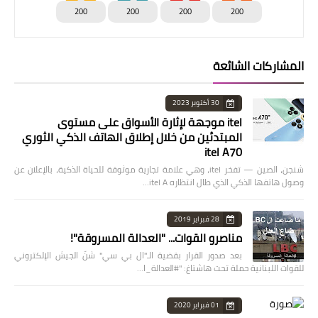
200
200
200
200
المشاركات الشائعة
30 أكتوبر 2023
itel موجهة لإثارة الأسواق على مستوى
المبتدئين من خلال إطلاق الهاتف الذكي الثوري
itel A70
شنجن، الصين — تفخر itel، وهي علامة تجارية موثوقة للحياة الذكية، بالإعلان عن
وصول هاتفها الذكي الذي طال انتظاره itel A…
28 فبراير 2019
مناصرو القوات... "العدالة المسروقة"!
بعد صدور القرار بقضية الـ"ال بي سي" شنّ الجيش الإلكتروني
للقوات اللبنانية حملة تحت هاشتاغ: "#العدالة_ا…
01 فبراير 2020