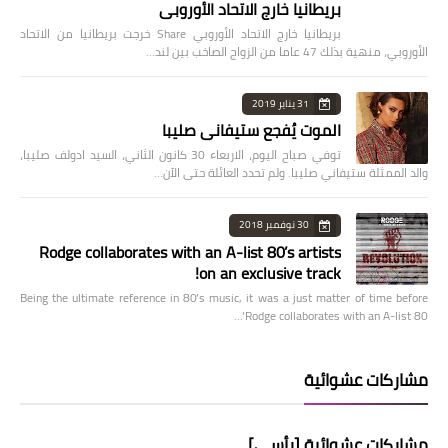
بريطانيا خارج الاتحاد الأوروبي
بريطانيا خارج الاتحاد الأوروبي Share خرجت بريطانيا من الاتحاد
الأوروبي، منهية بذلك 47 عاما من الزواج الصاخب بين لند…
31 يناير 2019
الموت يُفجع ستيفاني صليبا
توفي صباح اليوم، الاربعاء 30 كانون الثاني، السيد ادولف صليبا،
والد الممثلة ستيفاني صليبا. ولم تحدد العائلة حتى الآن…
30 نوفمبر 2018
Rodge collaborates with an A-list 80’s artists
on an exclusive track!
Being the ultimate reference in 80’s music, it was a just matter of time before
Rodge collaborates with an A-list 80’…
مشاركات عشوائية
مشاركات عشوائية [رأسي]