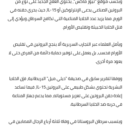
وبحسب موقع "نيوز ماكس"، يحتوي العلاج الجديد على نوع من
البروتين الصناعي يدعى الإنترلوكين أو IL-15، حيث يحري حقنه في
الورم، مما يزيد عدد الخلايا المناعية التي تكافح السرطان ويؤدي إلى
قتل الخلايا الخبيثة وتقليص الأورام.
ويأمل العلماء عبر التجارب السريرية ألا ينجح البروتين في تقليص
الأورام فحسب، بل يعمل على توفير حماية دائمة من المرض حتى لا
يعود مرة أخرى.
ووفقا لتقرير سابق في صحيفة "ديلي ميل" البريطانية، فإن الخلايا
البشرية تحتوي بشكل طبيعي على البروتين IL-15، فيما تساعد
إعادة حقن البروتين على تعزيز مستوياته، مما يدعم جهاز المناعة
في حربه ضد الخلايا السرطانية.
ويتسبب سرطان البروستاتا في وفاة ثلاثة أرباع الرجال المصابين في