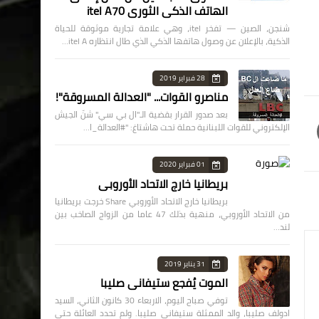
الهاتف الذكي الثوري itel A70
شنجن، الصين — تفخر itel، وهي علامة تجارية موثوقة للحياة
الذكية، بالإعلان عن وصول هاتفها الذكي الذي طال انتظاره itel A…
28 فبراير 2019
مناصرو القوات... "العدالة المسروقة"!
بعد صدور القرار بقضية الـ"ال بي سي" شنّ الجيش
الإلكتروني للقوات اللبنانية حملة تحت هاشتاغ: "#العدالة_ا…
01 فبراير 2020
بريطانيا خارج الاتحاد الأوروبي
بريطانيا خارج الاتحاد الأوروبي Share خرجت بريطانيا
من الاتحاد الأوروبي، منهية بذلك 47 عاما من الزواج الصاخب بين
لند…
31 يناير 2019
الموت يُفجع ستيفاني صليبا
توفي صباح اليوم، الاربعاء 30 كانون الثاني، السيد
ادولف صليبا، والد الممثلة ستيفاني صليبا. ولم تحدد العائلة حتى