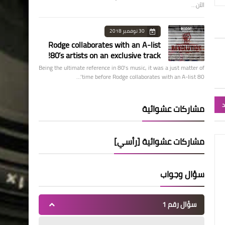
الآن…
30 نوفمبر 2018
Rodge collaborates with an A-list
80’s artists on an exclusive track!
Being the ultimate reference in 80’s music, it was a just matter of
time before Rodge collaborates with an A-list 80’…
د
مشاركات عشوائية
مشاركات عشوائية [رأسي]
سؤال وجواب
سؤال رقم 1