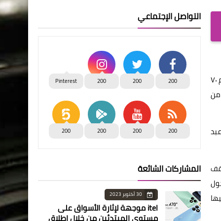
التواصل الإجتماعي
انطلقت منذ قليل أولى جلسات الحوار المجتمعي للجمعيات والمؤسسات الأهلية حول التعديلات المقترحة لقانون تنظيم العمل الأهلي رقم ٧٠
Pinterest
200
200
200
امن
بد
200
200
200
200
المشاركات الشائعة
وقف
حول
30 أكتوبر 2023
ها
itel موجهة لإثارة الأسواق على
مستوى المبتدئين من خلال إطلاق