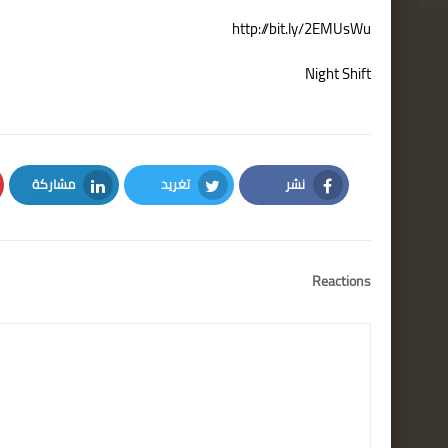
http://bit.ly/2EMUsWu
Night Shift
نشر
تغريد
مشاركة
LinkedIn
Twitter
Facebook
Reactions