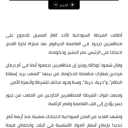
الحجم
عالم المرأة
فن وثقافة
أخبار مصر
أطلقت الشرطة السودانية الأحد الغاز المسيل للدموع على
متظاهرين خرجوا، في العاصمة الخرطوم، بعد مباراة لكرة القدم،
أخبار عربية
احتجاجا على الرئيس، عمر البشير، وحكومته.
أخبار النجوم
وقال شهود لوكالة رويترز إن متظاهرين تجمعوا أيضا في أم درمان
أخبار العالم
مرددين شعارات مناهضة للحكومة، من بينها “الشعب يريد إسقاط
النظام”، و”حرية.. حرية”، وسط وجود مكثف للشرطة وأجهزة الأمن.
ومنعت قوات الشرطة المتظاهرين الخارجين من الملعب من عبور
جسر يؤدي إلى قلب العاصمة وقصر الرئاسة.
وتشهد العديد من المدن السودانية احتجاجات شعبية، منذ أربعة أيام،
تنديدا بارتفاع أسعار المواد الأساسية في البلاد، وانخفاض قيمة