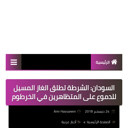
الرئيسية
المال والأعمال
السودان: الشرطة تطلق الغاز المسيل
منوعات
للدموع على المتظاهرين في الخرطوم
فعاليات
24 ديسمبر 2018
Amr Hassanein
صحة
الصفحة الرئيسية
أخبار عربية
تكنولوجيا