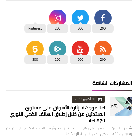
Pinterest
200
200
200
200
200
200
200
المشاركات الشائعة
30 أكتوبر 2023
itel موجهة لإثارة الأسواق على مستوى
المبتدئين من خلال إطلاق الهاتف الذكي الثوري
itel A70
شنجن، الصين — تفخر itel، وهي علامة تجارية موثوقة للحياة الذكية، بالإعلان عن
وصول هاتفها الذكي الذي طال انتظاره itel A…