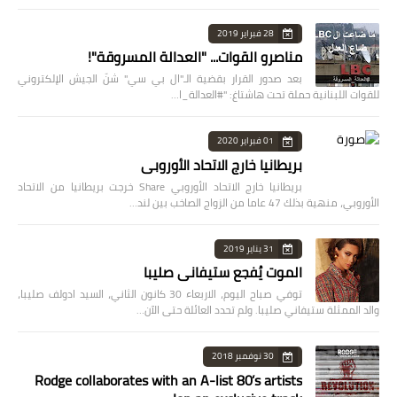
28 فبراير 2019
مناصرو القوات... "العدالة المسروقة"!
بعد صدور القرار بقضية الـ"ال بي سي" شنّ الجيش الإلكتروني
للقوات اللبنانية حملة تحت هاشتاغ: "#العدالة_ا…
01 فبراير 2020
بريطانيا خارج الاتحاد الأوروبي
بريطانيا خارج الاتحاد الأوروبي Share خرجت بريطانيا من الاتحاد
الأوروبي، منهية بذلك 47 عاما من الزواج الصاخب بين لند…
31 يناير 2019
الموت يُفجع ستيفاني صليبا
توفي صباح اليوم، الاربعاء 30 كانون الثاني، السيد ادولف صليبا،
والد الممثلة ستيفاني صليبا. ولم تحدد العائلة حتى الآن…
30 نوفمبر 2018
Rodge collaborates with an A-list 80’s artists