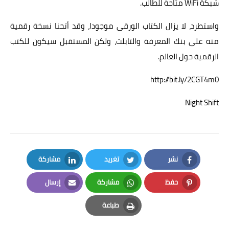
شبكة WiFi متاحة للطالب.
واستطرد، لا يزال الكتاب الورقى موجودا، وقد أتحنا نسخة رقمية
منه على بنك المعرفة والتابلت، ولكن المستقبل سيكون للكتب
الرقمية حول العالم.
http://bit.ly/2CGT4m0
Night Shift
نشر
تغريد
مشاركة
LinkedIn
Twitter
Facebook
حفظ
مشاركة
إرسال
Email
Whatsapp
Pinterest
طباعة
Print