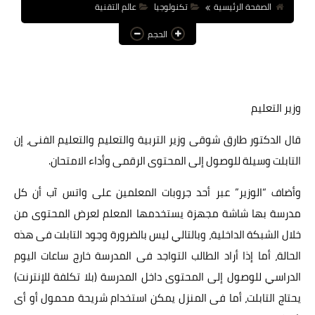
الصفحة الرئيسية
تكنولوجيا
عالم التقنية
عالم المرأة
الحجم
فن وثقافة
أخبار مصر
وزير التعليم
أخبار عربية
أخبار النجوم
قال الدكتور طارق شوقى وزير التربية والتعليم والتعليم الفنى، إن
التابلت وسيلة للوصول إلى المحتوى الرقمى وأداء الامتحان.
أخبار العالم
وأضاف “الوزير” عبر أحد جروبات المعلمين على واتس آب أن كل
مدرسة بها شاشة مجهزة يستخدمها المعلم لعرض المحتوى من
خلال الشبكة الداخلية، وبالتالي ليس بالضرورة وجود التابلت فى هذه
الحالة، أما إذا أراد الطالب التواجد فى المدرسة خارج ساعات اليوم
الدراسي للوصول إلى المحتوى داخل المدرسة (بلا تكلفة للإنترنت)
يحتاج التابلت، أما فى المنزل يمكن استخدام شريحة محمول أو أى