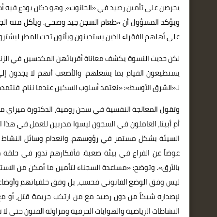
يحرصن على تأمين رصيد في «الحانوت»، وهو دكان يودع فيه أها
ويؤكد المسؤول أن «طعام السجن جيد وصحي. ويأكل منه الجم
على أهلهم الفقراء الذين يستدينون ويأتون تحت المطر ليشتروا
لكن حديث النسوة يكشف معاناة أقربائهن المكدسين في الزنازي
يستطيعون القيام بما يشغلهم. والأصعب أنهم لا يجدون إلى
لـ«الشرق الأوسط»: «نعتمد أسلوب السكين عندما ننام، فنتمدد على
وتقول المعالجة النفسية في سجن رومية، الدكتورة ميراي ميلا
أم أبينا، العاملون في السجون ليسوا مدربين للعمل في هذا ا
السيئة بشكل مستمر في رؤوسهم. وانعدام وسائل النشاط يدف
عوضاً عن الفراغ في بيئة صعبة. فأفكارهم تدور في حلقة م
بالأرق». وتوضح: «مساعدة السجناء لتأمين ما أمكن من الاست
ليس وفق الوضع القانوني فحسب، بل وفق خلفياتهم وأوضاع
لإصداره شيكاً من دون رصيد مع من ارتكب جريمة قتل، أو مع 
النشاطات الرياضية والهوايات الحرفية ومزاولة الفنون حتى لا ت