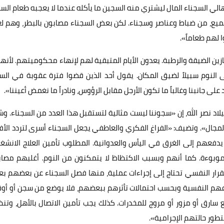
لي السجناء المال ليشتري منه السجين ما يأكله عندما لا يعجبه طعام الس
يع، من ضباط وعناصر وسجناء. لكن بعض السجناء مصابون بالبطر، وهم لع
 لهم طعاماً».
ن الضيقة والرطبة. يعدون الأيام المتبقية لهم لإنهاء محكوميتهم. لأنهم
 النوم سبيلاً لضيق المكان. يقول أحد الذين قضوا فترة عقوبة في الس
 جانبنا وغالباً ما تكون الأرجل مقابل الرؤوس، ونادراً ما نغمض أعيننا».
د نصر الله، إن «سجوننا ليست مثالية لتستقبل هذا العدد من السجناء. وش
لمجال». وتضيف: «الفراغ الفكري والعاطفي يجعل السجناء أسرى لتردد الأف
عهم إلى الغرق في اليأس والعدوانية. المطلوب تأمين العلاج الانشغا
وبوءة. كما أنهم وبسبب الاكتظاظ لا يتمكنون من النوم. أغلبهم مصاب
قرار النفسي تحتاج إلى إجراءات عملية، منها فصل السجناء عن بعضهم بعض
هم النفسية وبحسب احتمالات تأثرهم ببعضهم، فلا يوضع من سجن أو أو
سارق أو مزور أو مروج للمخدرات. كذلك يجب تأمين الاتصال بالأهل، وتن
تطور حالتهم الإجرامية».