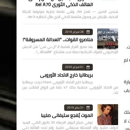
الهاتف الذكي الثوري itel A70
شنجن، الصين — تفخر itel، وهي علامة تجارية موثوقة للحياة
الذكية، بالإعلان عن وصول هاتفها الذكي الذي طال انتظاره itel A…
28 فبراير 2019
مناصرو القوات... "العدالة المسروقة"!
.
بعد صدور القرار بقضية الـ"ال بي سي" شنّ الجيش
الإلكتروني للقوات اللبنانية حملة تحت هاشتاغ: "#العدالة_ا…
 لم
01 فبراير 2020
بريطانيا خارج الاتحاد الأوروبي
رة
بريطانيا خارج الاتحاد الأوروبي Share خرجت بريطانيا
من الاتحاد الأوروبي، منهية بذلك 47 عاما من الزواج الصاخب بين
باب
لند…
31 يناير 2019
سلك
الموت يُفجع ستيفاني صليبا
لا
توفي صباح اليوم، الاربعاء 30 كانون الثاني، السيد
ادولف صليبا، والد الممثلة ستيفاني صليبا. ولم تحدد العائلة حتى
كان