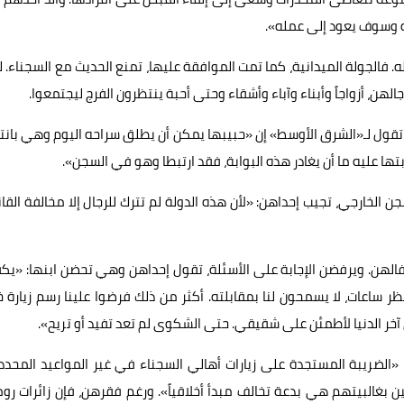
ته وسوف يعود إلى عمله».
فالجولة الميدانية، كما تمت الموافقة عليها، تمنع الحديث مع السجناء. 
رجالهن، أزواجاً وأبناء وآباء وأشقاء وحتى أحبة ينتظرون الفرج ليجتمعوا.
 تقول لـ«الشرق الأوسط» إن «حبيبها يمكن أن يطلق سراحه اليوم وهي بانت
ها عليه ما أن يغادر هذه البوابة، فقد ارتبطا وهو في السجن».
لخارجي، تجيب إحداهن: «لأن هذه الدولة لم تترك للرجال إلا مخالفة القا
طفالهن. ويرفضن الإجابة على الأسئلة، تقول إحداهن وهي تحضن ابنها: «ي
 ساعات، لا يسمحون لنا بمقابلته. أكثر من ذلك فرضوا علينا رسم زيارة خ
ن آخر الدنيا لأطمئن على شقيقي. حتى الشكوى لم تعد تفيد أو تريح».
الضريبة المستجدة على زيارات أهالي السجناء في غير المواعيد المحدد
بغالبيتهم هي بدعة تخالف مبدأ أخلاقياً». ورغم فقرهن، فإن زائرات رو