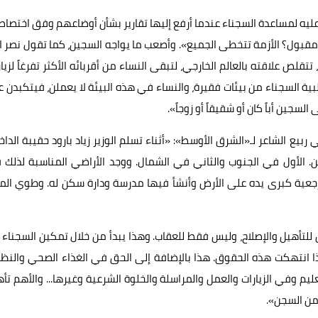
ر عليه لمساعدة السجناء عندما أرفع إليها تقارير بشأن أوضاعهم وفق اختصا
مقبول؟ الأزمة تتخطى الجميع». وأصعب ما يواجه السجين، كما تقول نصر ال
لص علاقته بالعالم الخارجي، لتبقى النساء من أقربائه الأكثر تفرغاً لزيار
البية السجناء من بيئات فقيرة، والنساء في هذه البيئة لا يعملن، فيتكبدن ع
سجين أباً كان أو شقيقاً أو زوجاً».
بيع الشاعر لـ«الشرق الأوسط»: «أثناء تسلم الوزير زياد بارود حقيبة الداخ
ن. الأول في الجنوب والثاني في الشمال. ووجد الأراضي المناسبة لذلك
جعية كبرى يده على الأرض وأنشأ فيها مدرسة ودارة سكن له. وطوي الم
للتأهيل والإصلاح، وليس فقط للعقاب. وهذا يبدأ من خلال تمكين السجناء
انتهكت هذه الحقوق. هذا بالإضافة إلى الحق في الغذاء الصحي والنظا
تعليم وفي الزيارات والعمل والمراسلة والخلوة الشرعية وغيرها... والأهم تأ
من السجن».