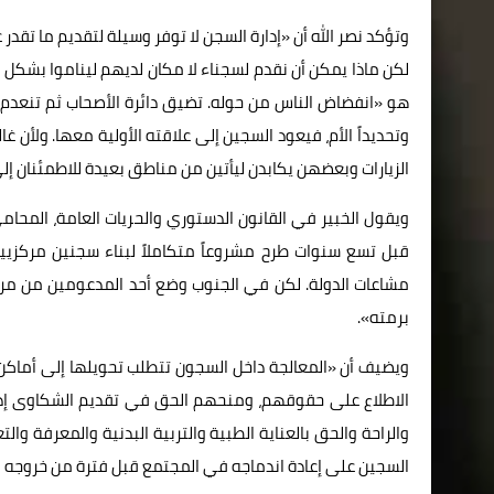
وتؤكد نصر الله أن «إدارة السجن لا توفر وسيلة لتقديم ما تقد
لكن ماذا يمكن أن نقدم لسجناء لا مكان لديهم ليناموا بشكل 
هو «انفضاض الناس من حوله. تضيق دائرة الأصحاب ثم تنعدم، تتق
وتحديداً الأم، فيعود السجين إلى علاقته الأولية معها. ولأن غ
الزيارات وبعضهن يكابدن ليأتين من مناطق بعيدة للاطمئنان إلى ال
ويقول الخبير في القانون الدستوري والحريات العامة، المحامي ر
قبل تسع سنوات طرح مشروعاً متكاملاً لبناء سجنين مركزيي
مشاعات الدولة. لكن في الجنوب وضع أحد المدعومين من مر
برمته».
ويضيف أن «المعالجة داخل السجون تتطلب تحويلها إلى أماكن 
الاطلاع على حقوقهم، ومنحهم الحق في تقديم الشكاوى إذا 
والراحة والحق بالعناية الطبية والتربية البدنية والمعرفة وال
السجين على إعادة اندماجه في المجتمع قبل فترة من خروجه 