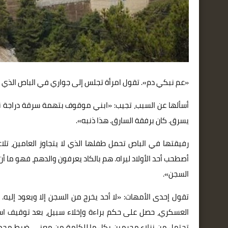
«عم نبكي دم». تقول امرأة تجلس إلى جواري في الباص الذي يق
أسألها عن السبب، تجيب: «ابني موقوف بتهمة سرقة دراجة نار
يسرق. كان برفقة السارق. هذا ذنبه».
رفيقتها في الباص تحمل طفلها الذي لا يتجاوز العامين، ت
أصطحب أحد الأولاد ليراه. هم بالكاد يعرفون والدهم، فهو ما أ
السجن».
تقول إحدى الأمهات: «لا أحد يخرج من السجن إلا ويعود إليه.
العسكري، حصل على حكم براءة وإخلاء سبيل، بعد توقيف است
تحتمل من نزلاء مجرمين بكل ما للكلمة من معنى. ضبط مجمو