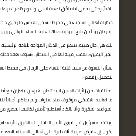
نافذاً، وحتى يحمي ابنه لفّق تهمة لابني. واليوم ظهرت براء
حكايات أهالي السجناء في محيط السجن، تعكس ما يجري داخله. 
الميدان يبدأ من خارج البوابة. هناك الغلبة للنساء اللواتي يزرن 
تلك هي حال صبية، تنتظر في الدكان المواجه للباحة الرئيسية،
الخبر اليقين». تعقب زميلة لها في الانتظار: «سوف تعقد خطوبت
نسأل النسوة عن سبب غلبة النساء على الرجال في محيط السجن ا
لتحصيل رزقهم».
المنتقبات من زائرات السجن لا يختلطن بغيرهن، ينعزلن مع أ
ما نعانيه. شقيقي موقوف منذ سنوات ولم يحاكم. أحياناً ننتظر
المواعيد المقررة. وأنا بالكاد أستطيع تأمين تكاليف الحضور م
وينتقد مسؤول في قوى الأمن الداخلي لـ«الشرق الأوسط»، «
يقول إن «فرض ضريبة ألف ليرة على أهالي السجناء المعدمين 