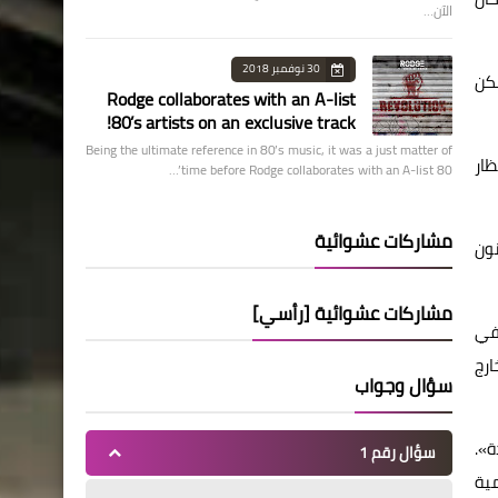
الآن…
30 نوفمبر 2018
لكن
Rodge collaborates with an A-list
80’s artists on an exclusive track!
Being the ultimate reference in 80’s music, it was a just matter of
ظار
time before Rodge collaborates with an A-list 80’…
مشاركات عشوائية
نون
مشاركات عشوائية [رأسي]
كفي
ارج
سؤال وجواب
ة».
سؤال رقم 1
مية