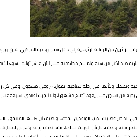
ل الزائرين من البوابة الرئيسية إلى داخل سجن رومية المركزي، شرق بيروت
ية منذ أكثر من سنة ولم تتم محاكمته حتى الآن. عاشر أولاد السوء لكنه
لاعبه وتضحك وكأنها في رحلة سياحية. تقول: «زوجي مسجون. وفي كل زيا
ن يخرج من السجن حتى يعود. أصبح مشهوراً. وأنا أنجبت أولادي السبعة على 
 في الداخل عصابات تدرب الوافدين الجدد». وتضيف أن «ابنها الملتحق بال
مر سنة ونصف. عايش الويلات خلالها. فقد نصف وزنه. وتعرض لمضايقات 
عة تتعاطى المخدرات وسعى إلى إلقاء القبض على أفرادها. والد أحدهم 