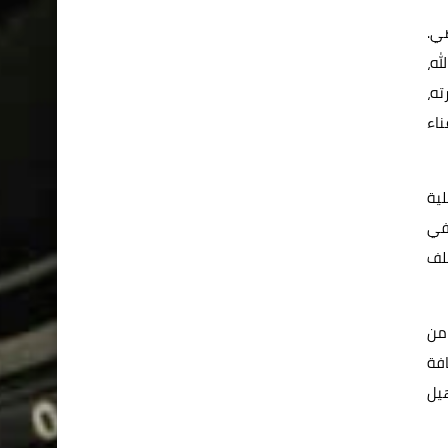
صي.
له،
ته،
ناء
لية
 في
لف
 من
فة
هيل