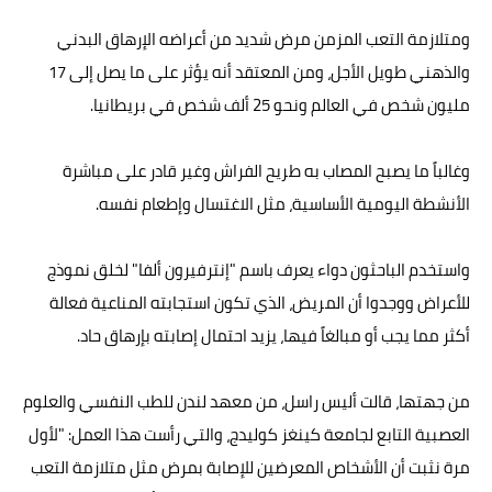
ومتلازمة التعب المزمن مرض شديد من أعراضه‭ ‬الإرهاق البدني
والذهني طويل الأجل، ومن المعتقد أنه يؤثر على ما يصل إلى 17
مليون شخص في العالم ونحو 25 ألف شخص في بريطانيا.
وغالباً ما يصبح المصاب به طريح الفراش وغير قادر على مباشرة
الأنشطة اليومية الأساسية، مثل الاغتسال وإطعام نفسه.
واستخدم الباحثون دواء يعرف باسم "إنترفيرون ألفا" لخلق نموذج
للأعراض ووجدوا أن المريض، الذي تكون استجابته المناعية فعالة
أكثر مما يجب أو مبالغاً فيها، يزيد احتمال إصابته بإرهاق حاد.
من جهتها، قالت أليس راسل، من معهد لندن للطب النفسي والعلوم
العصبية التابع لجامعة كينغز كوليدج، والتي رأست هذا العمل: "لأول
مرة نثبت أن الأشخاص المعرضين للإصابة بمرض مثل متلازمة التعب