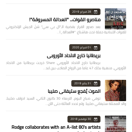
28 فبراير 2019
مناصرو القوات... "العدالة المسروقة"!
بعد صدور القرار بقضية الـ"ال بي سي" شنّ الجيش الإلكتروني
للقوات اللبنانية حملة تحت هاشتاغ: "#العدالة_ا…
01 فبراير 2020
بريطانيا خارج الاتحاد الأوروبي
بريطانيا خارج الاتحاد الأوروبي Share خرجت بريطانيا من الاتحاد
الأوروبي، منهية بذلك 47 عاما من الزواج الصاخب بين لند…
31 يناير 2019
الموت يُفجع ستيفاني صليبا
توفي صباح اليوم، الاربعاء 30 كانون الثاني، السيد ادولف صليبا،
والد الممثلة ستيفاني صليبا. ولم تحدد العائلة حتى الآن…
30 نوفمبر 2018
Rodge collaborates with an A-list 80’s artists