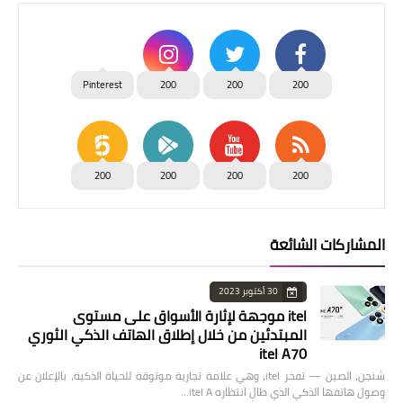
Pinterest
200
200
200
200
200
200
200
المشاركات الشائعة
30 أكتوبر 2023
itel موجهة لإثارة الأسواق على مستوى
المبتدئين من خلال إطلاق الهاتف الذكي الثوري
itel A70
شنجن، الصين — تفخر itel، وهي علامة تجارية موثوقة للحياة الذكية، بالإعلان عن
وصول هاتفها الذكي الذي طال انتظاره itel A…