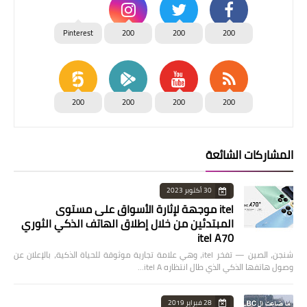
Pinterest
200
200
200
200
200
200
200
المشاركات الشائعة
30 أكتوبر 2023
itel موجهة لإثارة الأسواق على مستوى
المبتدئين من خلال إطلاق الهاتف الذكي الثوري
itel A70
شنجن، الصين — تفخر itel، وهي علامة تجارية موثوقة للحياة الذكية، بالإعلان عن
وصول هاتفها الذكي الذي طال انتظاره itel A…
28 فبراير 2019