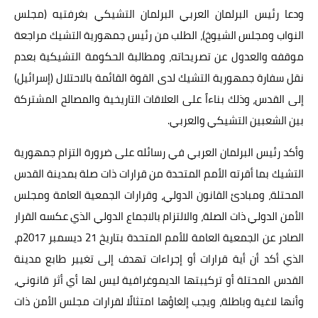
ودعا رئيس البرلمان العربي البرلمان التشيكي بغرفتيه (مجلس
النواب ومجلس الشيوخ)، الطلب من رئيس جمهورية التشيك مراجعة
موقفه والعدول عن تصريحاته، ومطالبة الحكومة التشيكية بعدم
نقل سفارة جمهورية التشيك لدى القوة القائمة بالاحتلال (إسرائيل)
إلى القدس، وذلك بناءاً على العلاقات التاريخية والمصالح المشتركة
بين الشعبين التشيكي والعربي.
وأكد رئيس البرلمان العربي في رسائله على ضرورة التزام جمهورية
التشيك بما أقرته الأمم المتحدة من قرارات ذات صلة بمدينة القدس
المحتلة، ومبادئ القانون الدولي، وقرارات الجمعية العامة ومجلس
الأمن الدولي ذات الصلة، والالتزام بالاجماع الدولي الذي عكسه القرار
الصادر عن الجمعية العامة للأمم المتحدة بتاريخ 21 ديسمبر 2017م،
الذي أكد أن أية قرارات أو إجراءات تهدف إلى تغيير طابع مدينة
القدس المحتلة أو تركيبتها الديموغرافية ليس لها أي أثر قانوني،
وأنها لاغية وباطلة، ويجب إلغاؤها امتثالًا لقرارات مجلس الأمن ذات