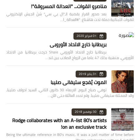
مناصرو القوات... "العدالة المسروقة"!
بعد صدور القرار بقضية الـ"ال بي سي" شنّ الجيش الإلكتروني
للقوات اللبنانية حملة تحت هاشتاغ: "#العدالة_ا…
01 فبراير 2020
بريطانيا خارج الاتحاد الأوروبي
بريطانيا خارج الاتحاد الأوروبي Share خرجت بريطانيا من الاتحاد
الأوروبي، منهية بذلك 47 عاما من الزواج الصاخب بين لند…
31 يناير 2019
الموت يُفجع ستيفاني صليبا
توفي صباح اليوم، الاربعاء 30 كانون الثاني، السيد ادولف صليبا،
والد الممثلة ستيفاني صليبا. ولم تحدد العائلة حتى الآن…
30 نوفمبر 2018
Rodge collaborates with an A-list 80’s artists
on an exclusive track!
Being the ultimate reference in 80’s music, it was a just matter of time before