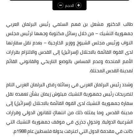
الحجم
عالم المرأة
فن وثقافة
طالب الدكتور مشعل بن فهم السلمي رئيس البرلمان العربي
جمهورية التشيك – من خلال رسائل مكتوبة وجهها لرئيس مجلس
أخبار مصر
النواب ورئيس مجلس الشيوخ ووزير الخارجية – بعدم نقل سفارتها
أخبار عربية
لدى القوة القائمة بالاحتلال (إسرائيل) إلى القدس والالتزام بقرارات
الأمم المتحدة وعدم المساس بالوضع التاريخي والقانوني القائم
أخبار النجوم
لمدينة القدس المحتلة.
أخبار العالم
وشدد رئيس البرلمان العربي في رسائله رفض البرلمان العربي التام
لتصريحات رئيس جمهورية التشيك ميلوش زيمان بشأن تعهده نقل
سفارة جمهورية التشيك لدى القوة القائمة بالاحتلال (إسرائيل) إلى
مدينة القدس، وما يمثله ذلك من انتهاكٍ للقانون الدولي وقرارات
الشرعية الدولية، وتحولٍ جذري في موقف جمهورية التشيك التي
كانت في مقدمة الدول التي اعترفت بدولة فلسطين عام 1988م.