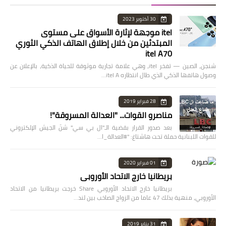
30 أكتوبر 2023
itel موجهة لإثارة الأسواق على مستوى
المبتدئين من خلال إطلاق الهاتف الذكي الثوري
itel A70
شنجن، الصين — تفخر itel، وهي علامة تجارية موثوقة للحياة الذكية، بالإعلان عن
وصول هاتفها الذكي الذي طال انتظاره itel A…
28 فبراير 2019
مناصرو القوات... "العدالة المسروقة"!
بعد صدور القرار بقضية الـ"ال بي سي" شنّ الجيش الإلكتروني
للقوات اللبنانية حملة تحت هاشتاغ: "#العدالة_ا…
01 فبراير 2020
بريطانيا خارج الاتحاد الأوروبي
بريطانيا خارج الاتحاد الأوروبي Share خرجت بريطانيا من الاتحاد
الأوروبي، منهية بذلك 47 عاما من الزواج الصاخب بين لند…
31 يناير 2019