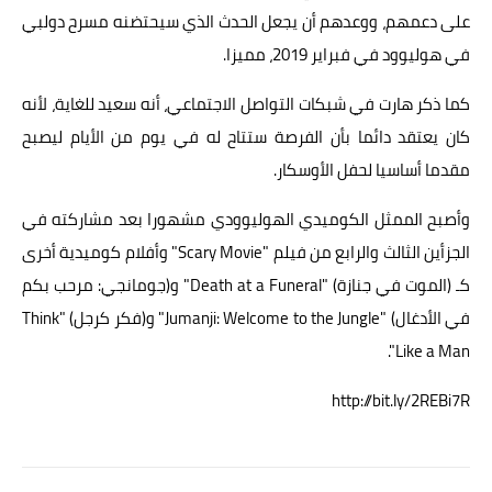
على دعمهم، ووعدهم أن يجعل الحدث الذي سيحتضنه مسرح دولبي
في هوليوود في فبراير 2019، مميزا.
كما ذكر هارت في شبكات التواصل الاجتماعي، أنه سعيد للغاية، لأنه
كان يعتقد دائما بأن الفرصة ستتاح له في يوم من الأيام ليصبح
مقدما أساسيا لحفل الأوسكار.
وأصبح الممثل الكوميدي الهوليوودي مشهورا بعد مشاركته في
الجزأين الثالث والرابع من فيلم "Scary Movie" وأفلام كوميدية أخرى
كـ (الموت في جنازة) "Death at a Funeral" و(جومانجي: مرحب بكم
في الأدغال) "Jumanji: Welcome to the Jungle" و(فكر كرجل) "Think
Like a Man".
http://bit.ly/2REBi7R