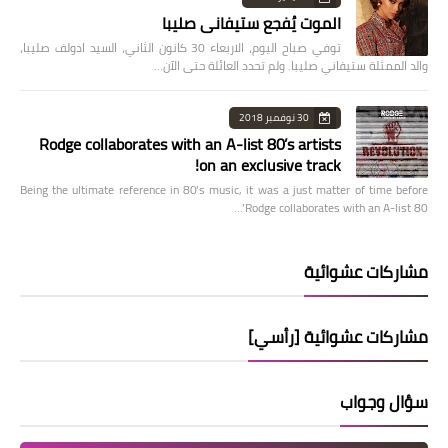
الموت يُفجع ستيفاني صليبا
توفي صباح اليوم، الاربعاء 30 كانون الثاني، السيد ادولف صليبا،
والد الممثلة ستيفاني صليبا. ولم تحدد العائلة حتى الآن…
30 نوفمبر 2018
Rodge collaborates with an A-list 80’s artists
on an exclusive track!
Being the ultimate reference in 80’s music, it was a just matter of time before
Rodge collaborates with an A-list 80’…
مشاركات عشوائية
مشاركات عشوائية [رأسي]
سؤال وجواب