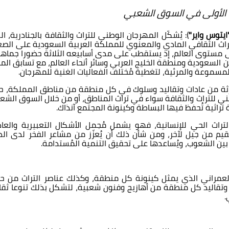
ّة الأولى في السوق الشعبي
ايتوس واير"
)
: يُشكّل المهرجان الوطني للتراث والثقافة بالجنادرية، ا
تراث الثقافي المادي والمعنوي للمملكة العربية السعودية على الصع
لى مستوى العالم، إذ يستقطب على مدى أسابيعه الثلاثة حضورا جماهير
السعودية ومنطقة الخليج العربي وسائر أنحاء العالم، مع تسابق المئ
المسموعة والمرئية، لتغطية مُختلف الفعاليات الغنية للمهرجان.
رثة من عادات وتقاليد وسلوك في كل منطقة من مناطق المملكة، ح
طني للتراث والثقافة سواء في تراث المناطق، أو من خلال السوق الشع
تراثية تُحفظ فيها البساطة وكينونة المجتمع آنذاك.
لتراث الحي للإنسانية، فهو يشمل مُجمل الأشكال التعبيرية والعاد
قيم من جيل لآخر، ومن شأن ذلك أن يُعزّز من مشاعر الفخر لدى الد
م بين الشعوب، ويُساعدها على تحقيق التنمية المُستدامة.
ث العمراني الذي يمثل كينونة كل منطقة، وكذلك عناصر التراث من ح
وتقاليد كل منطقة من أهازيج وفنون شعبية، لتشكل بذلك تنوعا ثقاف
.