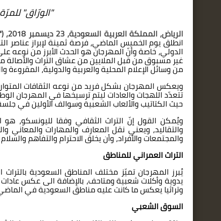
"الورّاق" للمر
الرياض، المملكة العربية السعودية،
23
ديسمبر 2018، (
"
انطلق يوم الخميس الماضي، فرصة ثمينة لإبراز عناصر ال
الدولي، خاصة وأنّ المهرجان هو الحدث الأبرز من نوعه ع
غير مسبوق من قبل الملايين من عشاق التراث والأصالة من 
من وسائل الإعلام المحلية والعربية والدولية، المقروءة و
ويعكس المهرجان بشكل فريد من نوعه الثقافات المتوا
تتعدّد اللهجات والعادات ليتم ترسيخها في المهرجان الو
حيث الكتاتيب والألعاب الشعبية وسوالف الأولين في جلسة 
ويُمكن القول إنّ التراث الثقافي وفقا لليونسكو، هو ا
والتقاليد، ويعني نقل المعارف والمهارات والمعاني وال
والمجتمعات والأفراد، وأن يخلق الاحترام والتفاهم والسلا
التراث العمراني للمناطق
يُبرز المهرجان تميّز مختلف المناطق السعودية بالترا
يدوية وأكلات شعبية ومتاحف، بالإضافة الى عكس عادات 
وتراثيا يعكس ما كانت عليه مناطق السعودية في الماضي
السوق الشعبي