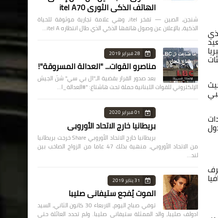
الهاتف الذكي الثوري itel A70
شنجن، الصين — تفخر itel، وهي علامة تجارية موثوقة للحياة
الذكية، بالإعلان عن وصول هاتفها الذكي الذي طال انتظاره itel A…
لذي
يد
يا
28 فبراير 2019
ات
مناصرو القوات... "العدالة المسروقة"!
بعد صدور القرار بقضية الـ"ال بي سي" شنّ الجيش
يث
الإلكتروني للقوات اللبنانية حملة تحت هاشتاغ: "#العدالة_ا…
بي
01 فبراير 2020
ات
بريطانيا خارج الاتحاد الأوروبي
ول
بريطانيا خارج الاتحاد الأوروبي Share خرجت بريطانيا
من الاتحاد الأوروبي، منهية بذلك 47 عاما من الزواج الصاخب بين
لند…
رف
يا
31 يناير 2019
الموت يُفجع ستيفاني صليبا
توفي صباح اليوم، الاربعاء 30 كانون الثاني، السيد
ادولف صليبا، والد الممثلة ستيفاني صليبا. ولم تحدد العائلة حتى