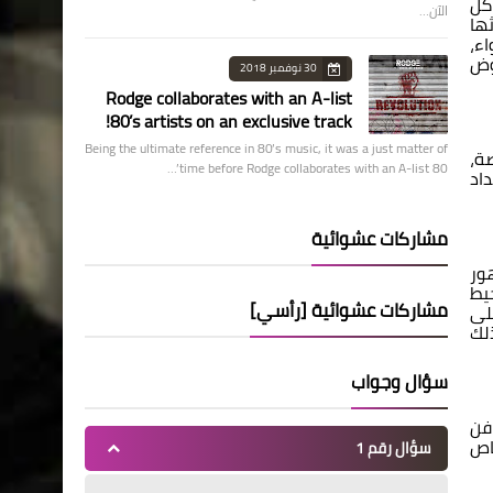
كل
الآن…
ها
ء،
وض
30 نوفمبر 2018
Rodge collaborates with an A-list
80’s artists on an exclusive track!
Being the ultimate reference in 80’s music, it was a just matter of
ة،
time before Rodge collaborates with an A-list 80’…
داد
مشاركات عشوائية
ور
يط
مشاركات عشوائية [رأسي]
لى
لك
سؤال وجواب
فن
اص
سؤال رقم 1