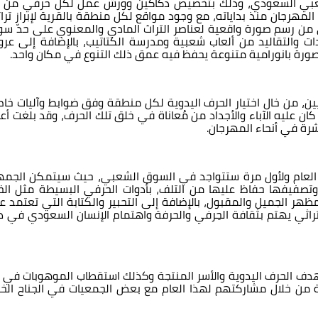
شعبي السعودي، وذلك بتخصيص دكاكين وورش عمل لكل حرفي من 
هرجان منذ بداياته، مع وجود مواقع لكل منطقة بالقرية لإبراز تراث
ن رسم صورة واقعية لعناصر التراث المادي والمعنوي على حدّ سوا
ادات والتقاليد من ألعاب شعبية ومدرسة الكتاتيب، بالإضافة إلى عر
ورة بانورامية متنوعة يحفظ فيه عمق ذلك التنوع في مكان واحد.
ين، من خال اختيار الحرف اليدوية لكل منطقة وفق ضوابط وآليات خاص
كان عليه الآباء والأجداد من مُعاناة في خلق تلك الحرف، وقد بلغت أع
هذا العام ولأول مرة ستتواجد في السوق الشعبي، حيث سيتمكن الجمه
تصفيفها حفاظ عليها من التلف، بأدوات الحرفي البسيطة مثل الخ
ظهر الجميل والمقبول، بالإضافة إلى التحبير والكتابة التي تعتمد ع
اثي يهتم بثقافة الحِرفي والحرفة واهتمام الإنسان السعودي في ذ
تهدف الحرف اليدوية والأسر المنتجة وكذلك استقطاب الموهوبات في 
خاصة من خلال مشاركتهم لهذا العام مع بعض الجمعيات في الجناح الخ