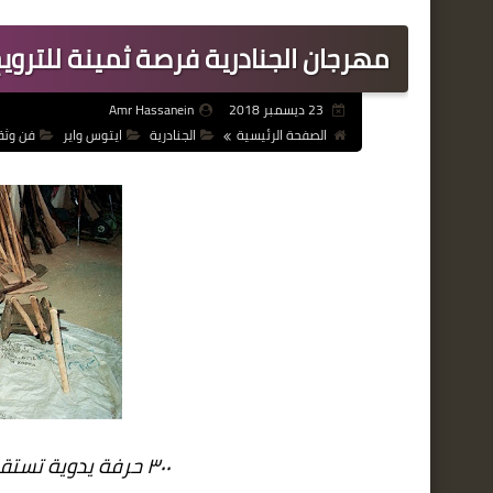
مهرجان الجنادرية فرصة ثمينة للترو
23 ديسمبر 2018
Amr Hassanein
الصفحة الرئيسية
الجنادرية
ايتوس واير
فن وثق
٣٠٠ حرفة يدوية تستقطب الجمهور في أرجاء المهرجان