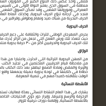
ملتقى واحد عكس ذلك التنوع الكبير في الموروث ال
منطقة في السوق الذي يعتبر النواة الأولى في تأسيس الم
العمراني وموروثها الشعبي. وقد تمكّن السوق الشعبي م
فنجد في أرجائه تنوّع الحرف اليدوية، وكذلك أنماط الع
الحرف البحرية من شباك صيد ونهام وطواش وقراقير في ص
الحرف اليدوية
يحرص المهرجان الوطني للتراث والثقافة على دعم الحرفي
حيث تتعدّد تلك ورش العمل التي تجعل من الزائر يُدرك ما 
تلك الحرف اليدوية والحرفيين أكثر من ٣٠٠ حرفة يدوية منتشرة في أنحاء المهرجان.
الورّاق
من المهن اليدوية التراثية التي اندثرت، واعتبارا من 
من ملاحظة قيام الحرفيين المختصين في تجليد الكتب و
والإبرة والمقص ومادة الصمغ ليظهر بعد ذلك الكتاب بالم
خطاط في كتابتها في لوحة يدوية جميلة يجمعها واقع تر
الوقت بثقافته كمبدأ مهم في تنمية المعرفة.
الأنشطة النسائية
يشارك في هذا العام النشاط النسائي بعدّة فعاليات تس
الزخرفة والرسم وغيرها، وإبراز دور ذوي الاحتياجات ال
بالأنشطة النسائية، وإقامة دورات حرفية للزوار.