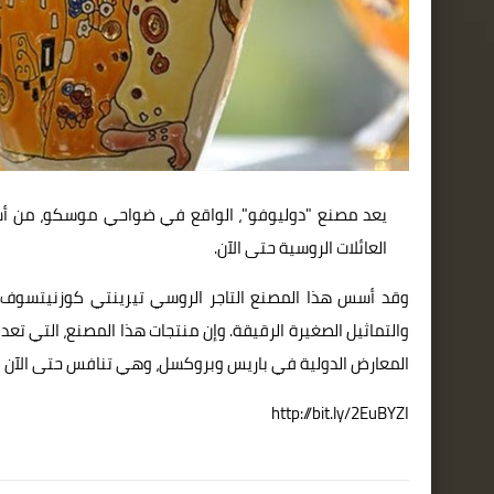
يعد مصنع "دوليوفو"، الواقع في ضواحي موسكو، من أشهر
العائلات الروسية حتى الآن.
وقد أسس هذا المصنع التاجر الروسي تيرينتي كوزنيتسوف في
والتماثيل الصغيرة الرقيقة. وإن منتجات هذا المصنع، التي تعد
المعارض الدولية في باريس وبروكسل، وهي تنافس حتى الآن بن
http://bit.ly/2EuBYZI