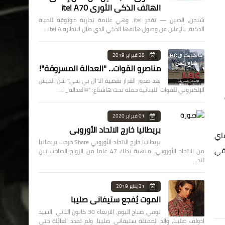
الهاتف الذكي الثوري itel A70
شنجن، الصين — تفخر itel، وهي علامة تجارية موثوقة للحياة
الذكية، بالإعلان عن وصول هاتفها الذكي الذي طال انتظاره itel A…
28 فبراير 2019
مناصرو القوات... "العدالة المسروقة"!
بعد صدور القرار بقضية الـ"ال بي سي" شنّ الجيش
الإلكتروني للقوات اللبنانية حملة تحت هاشتاغ: "#العدالة_ا…
01 فبراير 2020
بريطانيا خارج الاتحاد الأوروبي
اي
بريطانيا خارج الاتحاد الأوروبي Share خرجت بريطانيا
 في
من الاتحاد الأوروبي، منهية بذلك 47 عاما من الزواج الصاخب بين
لند…
31 يناير 2019
الموت يُفجع ستيفاني صليبا
توفي صباح اليوم، الاربعاء 30 كانون الثاني، السيد
ادولف صليبا، والد الممثلة ستيفاني صليبا. ولم تحدد العائلة حتى