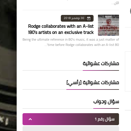
الآن…
30 نوفمبر 2018
Rodge collaborates with an A-list
80’s artists on an exclusive track!
Being the ultimate reference in 80’s music, it was a just matter of
time before Rodge collaborates with an A-list 80’…
مشاركات عشوائية
مشاركات عشوائية [رأسي]
سؤال وجواب
سؤال رقم 1