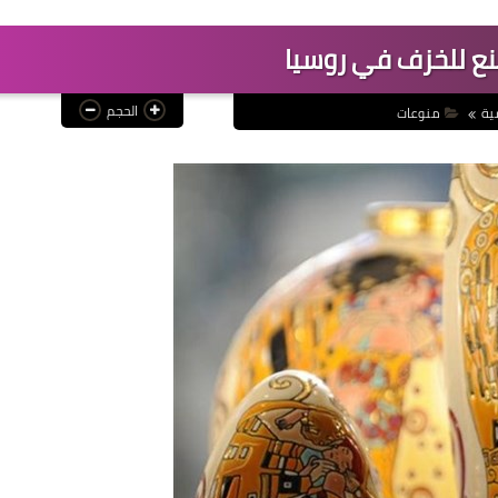
ع للخزف في روسيا
الحجم
ية
منوعات