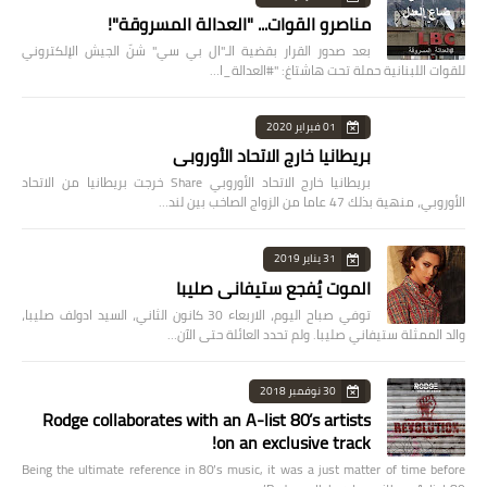
مناصرو القوات... "العدالة المسروقة"!
بعد صدور القرار بقضية الـ"ال بي سي" شنّ الجيش الإلكتروني
للقوات اللبنانية حملة تحت هاشتاغ: "#العدالة_ا…
01 فبراير 2020
بريطانيا خارج الاتحاد الأوروبي
بريطانيا خارج الاتحاد الأوروبي Share خرجت بريطانيا من الاتحاد
الأوروبي، منهية بذلك 47 عاما من الزواج الصاخب بين لند…
31 يناير 2019
الموت يُفجع ستيفاني صليبا
توفي صباح اليوم، الاربعاء 30 كانون الثاني، السيد ادولف صليبا،
والد الممثلة ستيفاني صليبا. ولم تحدد العائلة حتى الآن…
30 نوفمبر 2018
Rodge collaborates with an A-list 80’s artists
on an exclusive track!
Being the ultimate reference in 80’s music, it was a just matter of time before