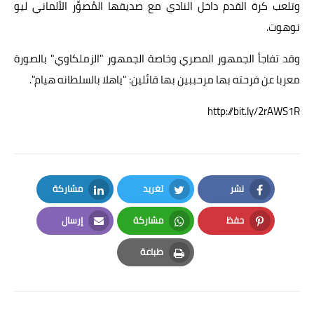
وتلعب كرة القدم داخل النادي مع صديقها المُصوِّر الألماني ليو
نوهوت.
وقد تفاجأ الجمهور المصري وخاصة الجمهور "الزملكاوي" بالصورة
معربا عن فرحته بها مرحببين بها قائلين: "ياهلا بالسلطانه هيام".
http://bit.ly/2rAWS1R
نشر
تغريد
مشاركة
LinkedIn
Twitter
Facebook
حفظ
مشاركة
إرسال
Email
Whatsapp
Pinterest
طباعة
Print