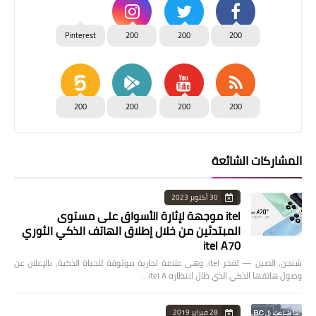
Pinterest
200
200
200
200
200
200
200
المشاركات الشائعة
30 أكتوبر 2023
itel موجهة لإثارة الأسواق على مستوى
المبتدئين من خلال إطلاق الهاتف الذكي الثوري
itel A70
شنجن، الصين — تفخر itel، وهي علامة تجارية موثوقة للحياة الذكية، بالإعلان عن
وصول هاتفها الذكي الذي طال انتظاره itel A…
28 فبراير 2019