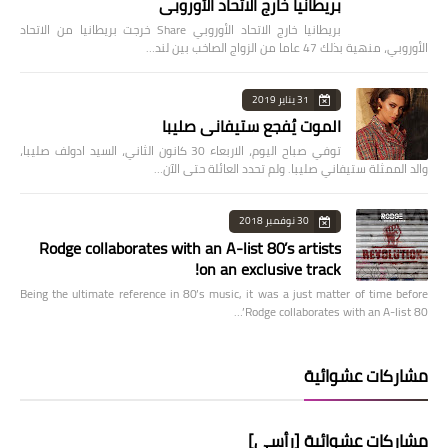
بريطانيا خارج الاتحاد الأوروبي
بريطانيا خارج الاتحاد الأوروبي Share خرجت بريطانيا من الاتحاد
الأوروبي، منهية بذلك 47 عاما من الزواج الصاخب بين لند…
31 يناير 2019
الموت يُفجع ستيفاني صليبا
توفي صباح اليوم، الاربعاء 30 كانون الثاني، السيد ادولف صليبا،
والد الممثلة ستيفاني صليبا. ولم تحدد العائلة حتى الآن…
30 نوفمبر 2018
Rodge collaborates with an A-list 80’s artists
on an exclusive track!
Being the ultimate reference in 80’s music, it was a just matter of time before
Rodge collaborates with an A-list 80’…
مشاركات عشوائية
مشاركات عشوائية [رأسي]