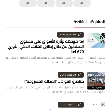
200
200
200
200
المشاركات الشائعة
30 أكتوبر 2023
itel موجهة لإثارة الأسواق على مستوى
المبتدئين من خلال إطلاق الهاتف الذكي الثوري
itel A70
شنجن، الصين — تفخر itel، وهي علامة تجارية موثوقة للحياة الذكية، بالإعلان عن
وصول هاتفها الذكي الذي طال انتظاره itel A…
28 فبراير 2019
مناصرو القوات... "العدالة المسروقة"!
بعد صدور القرار بقضية الـ"ال بي سي" شنّ الجيش الإلكتروني
للقوات اللبنانية حملة تحت هاشتاغ: "#العدالة_ا…
01 فبراير 2020