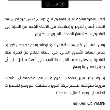
الحجم
عالم المرأة
فن وثقافة
أعادت اﻹدارة العامة لمرور القاهرة، فتح كوبرى عباس مرة أخرى بعد
انتهاء أعمال تطوير و إصلاحات، فى الاتجاه القادم من الجيزة إلى
أخبار مصر
القاهرة، وسط انتشار الخدمات المرورية بالطريق.
أخبار عربية
ومن المقرر أن تكون هناك أعمال أخرى ﻹصلاح وتجديد فواصل كوبرى
أخبار النجوم
عباس بنهاية اﻷسبوع الحالى، فى الاتجاه القادم من الجيزة تجاه
أخبار العالم
القاهرة والعمل بنصف الاتجاه بالتناوب على أربعة مراحل على أن
يكون العمل ليلاً ونهارً.
وسوف يتم تعيين الخدمات المرورية اللازمة، لمواجهة أى كثافات
مرورية متوقعة، لتيسير حركة المرور بالمنطقة، مع وضع التجهيزات
الدالة على وجود أعمال بالمنطقة.
http://bit.ly/2s0kMEb