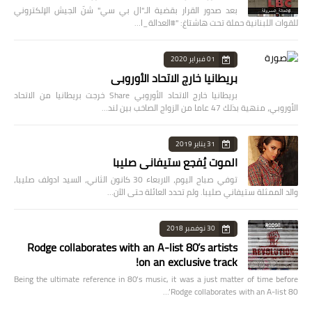
بعد صدور القرار بقضية الـ"ال بي سي" شنّ الجيش الإلكتروني
للقوات اللبنانية حملة تحت هاشتاغ: "#العدالة_ا…
01 فبراير 2020
بريطانيا خارج الاتحاد الأوروبي
بريطانيا خارج الاتحاد الأوروبي Share خرجت بريطانيا من الاتحاد
الأوروبي، منهية بذلك 47 عاما من الزواج الصاخب بين لند…
31 يناير 2019
الموت يُفجع ستيفاني صليبا
توفي صباح اليوم، الاربعاء 30 كانون الثاني، السيد ادولف صليبا،
والد الممثلة ستيفاني صليبا. ولم تحدد العائلة حتى الآن…
30 نوفمبر 2018
Rodge collaborates with an A-list 80’s artists
on an exclusive track!
Being the ultimate reference in 80’s music, it was a just matter of time before
Rodge collaborates with an A-list 80’…