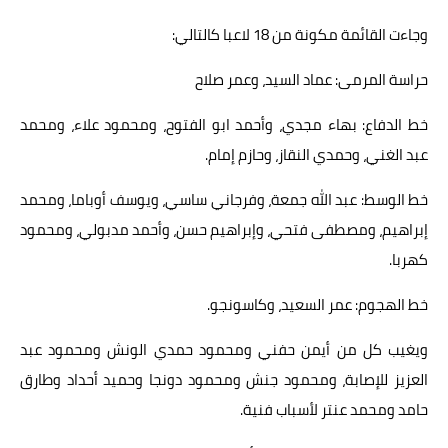
وجاءت القائمة مكونة من 18 لاعبا كالتالي:
حراسة المرمى: عماد السيد، وعمر صلاح
خط الدفاع: بهاء مجدي، وأحمد ابو الفتوح، ومحمود علاء، ومحمد
عبد الغني، وحمدي النقاز، وحازم إمام.
خط الوسط: عبد الله جمعة، وفرجاني ساسي، ويوسف أوباما، ومحمد
إبراهيم، ومصطفى فتحي، وإبراهيم حسن، وأحمد مدبولي، ومحمود
كهربا.
خط الهجوم: عمر السعيد، وكاسونجو.
ويغيب كل من أيمن حفني ومحمود حمدي الونش ومحمود عبد
العزيز للإصابة، ومحمود جنش ومحمود دونجا وحميد أحداد وطارق
حامد ومحمد عنتر لأسباب فنية.