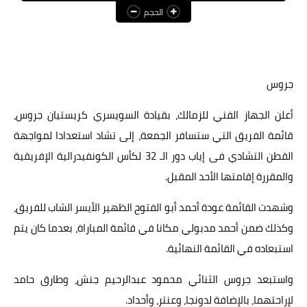
الحجم
عالم المرأة
فن وثقافة
أخبار مصر
جروس
أخبار عربية
أعلن الجهاز الفني للزمالك، بقيادة السويسري كريستيان جروس،
قائمة الفريق التي ستسافر الجمعة، إلى تشاد استعدادا لمواجهة
أخبار النجوم
القطن التشادي فى إياب دور الـ 32 لكأس الكونفيدرالية الإفريقية
أخبار العالم
والمقررة إقامتها الأحد المقبل.
وشهدت القائمة عودة أحمد أبو الفتوح الظهير الأيسر الشاب للفريق،
وكذلك ضمن أحمد مدبولي مكانا في قائمة المباراة، بعدما كان يتم
استبعاده في القائمة النهائية.
واستبعد جروس الثنائي محمود عبدالرحيم جنش، وطارق حامد
لإراحتهما، بالإضافة لدونجا، وعنتر، وأحداد.