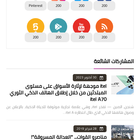
Pinterest
200
200
200
200
200
200
200
المشاركات الشائعة
30 أكتوبر 2023
itel موجهة لإثارة الأسواق على مستوى
المبتدئين من خلال إطلاق الهاتف الذكي الثوري
itel A70
شنجن، الصين — تفخر itel، وهي علامة تجارية موثوقة للحياة الذكية، بالإعلان عن
وصول هاتفها الذكي الذي طال انتظاره itel A…
28 فبراير 2019
مناصرو القوات... "العدالة المسروقة"!