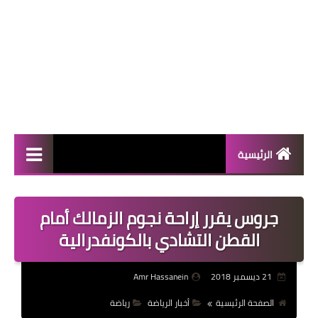
الرئيسية
المال والأعمال
جروس يقرر إراحة نجوم الزمالك أمام
منوعات
القطن التشادي بالكونفدرالية
فعاليات
21 ديسمبر 2018
Amr Hassanein
صحة
الصفحة الرئيسية
أخبار الرياضة
رياضة
تكنولوجيا