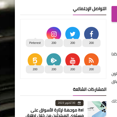
التواصل الإجتماعي
Pinterest
200
200
200
لا)
200
200
200
200
طون
اق
المشاركات الشائعة
لك
30 أكتوبر 2023
itel موجهة لإثارة الأسواق على
مستوى المبتدئين من خلال إطلاق