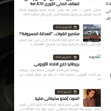
لجة
الهاتف الذكي الثوري itel A70
شنجن، الصين — تفخر itel، وهي علامة تجارية موثوقة للحياة
 اللبناني
الذكية، بالإعلان عن وصول هاتفها الذكي الذي طال انتظاره itel A…
راف
28 فبراير 2019
مناصرو القوات... "العدالة المسروقة"!
بعد صدور القرار بقضية الـ"ال بي سي" شنّ الجيش
الإلكتروني للقوات اللبنانية حملة تحت هاشتاغ: "#العدالة_ا…
01 فبراير 2020
بريطانيا خارج الاتحاد الأوروبي
بريطانيا خارج الاتحاد الأوروبي Share خرجت بريطانيا
من الاتحاد الأوروبي، منهية بذلك 47 عاما من الزواج الصاخب بين
لند…
31 يناير 2019
الموت يُفجع ستيفاني صليبا
توفي صباح اليوم، الاربعاء 30 كانون الثاني، السيد
ادولف صليبا، والد الممثلة ستيفاني صليبا. ولم تحدد العائلة حتى