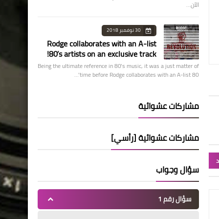
الآن…
30 نوفمبر 2018
Rodge collaborates with an A-list
80’s artists on an exclusive track!
Being the ultimate reference in 80’s music, it was a just matter of
time before Rodge collaborates with an A-list 80’…
مشاركات عشوائية
مشاركات عشوائية [رأسي]
د
سؤال وجواب
سؤال رقم 1