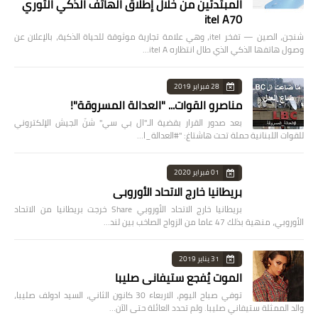
المبتدئين من خلال إطلاق الهاتف الذكي الثوري
itel A70
شنجن، الصين — تفخر itel، وهي علامة تجارية موثوقة للحياة الذكية، بالإعلان عن
وصول هاتفها الذكي الذي طال انتظاره itel A…
28 فبراير 2019
مناصرو القوات... "العدالة المسروقة"!
بعد صدور القرار بقضية الـ"ال بي سي" شنّ الجيش الإلكتروني
للقوات اللبنانية حملة تحت هاشتاغ: "#العدالة_ا…
01 فبراير 2020
بريطانيا خارج الاتحاد الأوروبي
بريطانيا خارج الاتحاد الأوروبي Share خرجت بريطانيا من الاتحاد
الأوروبي، منهية بذلك 47 عاما من الزواج الصاخب بين لند…
31 يناير 2019
الموت يُفجع ستيفاني صليبا
توفي صباح اليوم، الاربعاء 30 كانون الثاني، السيد ادولف صليبا،
والد الممثلة ستيفاني صليبا. ولم تحدد العائلة حتى الآن…