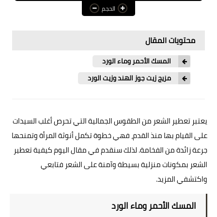
الحجم
عالم المرأة
فن وثقافة
محتويات المقال
أخبار مصر
المسك الأحمر وماء الورد
أخبار عربية
مزيج زيت جوز الهند وزيت الورد
أخبار النجوم
أخبار العالم
يعتبر تعطير الشعر من الطقوس الجمالية التي تحرص أغلب السيدات
على القيام بها منذ القدم، فهي خطوة تكمل أنوثة المرأة وتمنحها
جرعة زائدة من الفخامة. لذلك سنقدم في مقال اليوم كيفية تعطير
الشعر بمكونات منزلية بسيطة وآمنة على الشعر فتابعي
واكتشفي المزيد.
المسك الأحمر وماء الورد