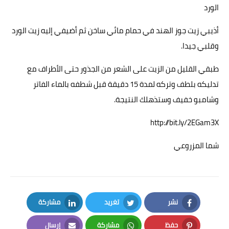
الورد
أذيبي زيت جوز الهند في حمام مائي ساخن ثم أضيفي إليه زيت الورد
وقلبي جيدا.
طبقي القليل من الزيت على الشعر من الجذور حتى الأطراف مع
تدليكه بلطف وتركه لمدة 15 دقيقة قبل شطفه بالماء الفاتر
وشامبو خفيف وستذهلك النتيجة.
http://bit.ly/2EGam3X
شما المزروعي
نشر
تغريد
مشاركة
LinkedIn
Twitter
Facebook
حفظ
مشاركة
إرسال