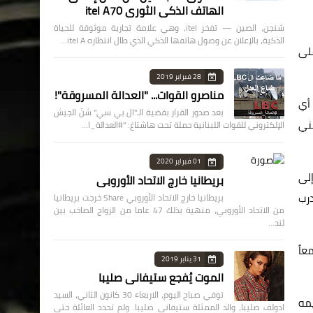
الهاتف الذكي الثوري itel A70
شنجن، الصين — تفخر itel، وهي علامة تجارية موثوقة للحياة
الذكية، بالإعلان عن وصول هاتفها الذكي الذي طال انتظاره itel A…
على
28 فبراير 2019
مناصرو القوات... "العدالة المسروقة"!
 أي
بعد صدور القرار بقضية الـ"ال بي سي" شنّ الجيش
فني
الإلكتروني للقوات اللبنانية حملة تحت هاشتاغ: "#العدالة_ا…
01 فبراير 2020
إلى
بريطانيا خارج الاتحاد الأوروبي
درب
بريطانيا خارج الاتحاد الأوروبي Share خرجت بريطانيا
من الاتحاد الأوروبي، منهية بذلك 47 عاما من الزواج الصاخب بين
لند…
عاً
31 يناير 2019
الموت يُفجع ستيفاني صليبا
توفي صباح اليوم، الاربعاء 30 كانون الثاني، السيد
يمه
ادولف صليبا، والد الممثلة ستيفاني صليبا. ولم تحدد العائلة حتى