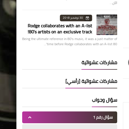
الآن…
30 نوفمبر 2018
Rodge collaborates with an A-list
80’s artists on an exclusive track!
Being the ultimate reference in 80’s music, it was a just matter of
time before Rodge collaborates with an A-list 80’…
مشاركات عشوائية
مشاركات عشوائية [رأسي]
سؤال وجواب
سؤال رقم 1