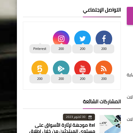
التواصل الإجتماعي
Pinterest
200
200
200
اية
200
200
200
200
لات
المشاركات الشائعة
30 أكتوبر 2023
لات
itel موجهة لإثارة الأسواق على
مستوى المبتدئين من خلال إطلاق