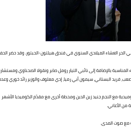
ي الحر العشاء الميلادي السنوي في فندق هيلتون-الحبتور. وقد حضر الحف
اء المناسبة بالإضافة إلى نائبي التيار رومل صابر ونقولا الصحناوي ومستشار
ب، فريد البستاني، سيمون أبي رميا، إدي معلوف والوزير رائد خوري وعددا
ميدية مع النجم جنيد زين الدين ومحطة أخرى مع مقدّم الكوميديا الأشهر
 من الأغاني.
ة مع صوت المدى.