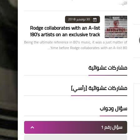
الآن…
30 نوفمبر 2018
Rodge collaborates with an A-list
80’s artists on an exclusive track!
Being the ultimate reference in 80’s music, it was a just matter of
time before Rodge collaborates with an A-list 80’…
مشاركات عشوائية
مشاركات عشوائية [رأسي]
سؤال وجواب
سؤال رقم 1