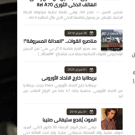
الهاتف الذكي الثوري itel A70
شنجن، الصين — تفخر itel، وهي علامة تجارية موثوقة للحياة
الذكية، بالإعلان عن وصول هاتفها الذكي الذي طال انتظاره itel A…
28 فبراير 2019
مناصرو القوات... "العدالة المسروقة"!
بعد صدور القرار بقضية الـ"ال بي سي" شنّ الجيش
ل
الإلكتروني للقوات اللبنانية حملة تحت هاشتاغ: "#العدالة_ا…
01 فبراير 2020
ة
بريطانيا خارج الاتحاد الأوروبي
ً
بريطانيا خارج الاتحاد الأوروبي Share خرجت بريطانيا
من الاتحاد الأوروبي، منهية بذلك 47 عاما من الزواج الصاخب بين
لند…
31 يناير 2019
الموت يُفجع ستيفاني صليبا
توفي صباح اليوم، الاربعاء 30 كانون الثاني، السيد
ادولف صليبا، والد الممثلة ستيفاني صليبا. ولم تحدد العائلة حتى