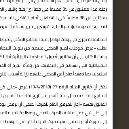
وفي انتظار تحديد النائب العام الاستئنافي في البقاع موعداً
زحلة، غداً، ممثلون عن 35 مصنعاً في قضاءي
ممثلون عن 38 مصنعاً في القضاءين، أمام القاضي
لتصحيح الخصومة وإتمام التبليغات وتعيين خبير وتسلُّم الدفوع
المحاكمات تجري في وقت تواصل فيه المصانع المدّعى عليها جر
يطلب «فرض موجبات لمنع المدعى عليهم من تلويث الليطاني 
ولفت الكتاب إلى أن «قانون أصول المحاكمات الجزائية أجاز 
الاحتياطية التي تساهم في التخفيف من وطأة الجرم أو الحد من
استبدلت بها تعهداً صادراً عن المدعى عليهم بإزالة أسباب التل
يذكر أن قانون المياه ا
المراجع المختصة خلال ستة أشهر من تاريخ نفاذ هذا القانون 
القانون نفسه «أجاز للمرفق العام للصرف الصحي أن يرفض توصيل
إلى خلل في عمل منشآت الصرف الصحي ومعالجة المياه المبت
إلى تلويث أو زيادة في نسبة تلوث المياه أو ترد في الوسط الم