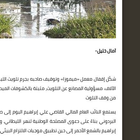
آمال خليل-
شكّل إقفال معمل «ميموزا» وتوقيف صاحبه بجرم تلويث الليطاني 
الآلاف. مسؤولية المصانع عن التلويث، مثبتة بالكشوفات الميد
من وقف التلوث
يستمع النائب العام المالي القاضي علي إبراهيم اليوم إلى ص
البردوني بناءً على دعوى المصلحة الوطنية لنهر الليطاني. وك
إبراهيم بالشمع الأحمر إلى حين تطبيق موجبات الالتزام البيئي