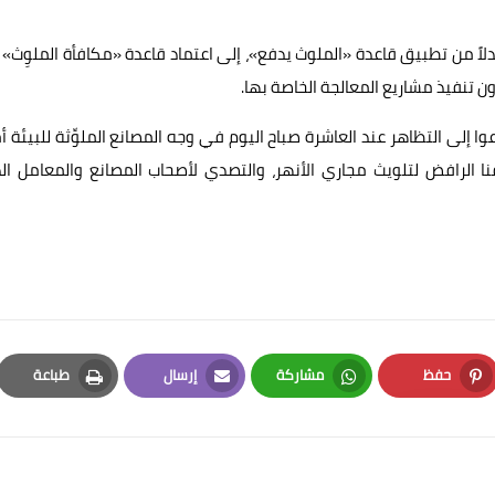
بدلاً من تطبيق قاعدة «الملوث يدفع»، إلى اعتماد قاعدة «مكافأة الملوِث»
ن تنفيذ مشاريع المعالجة الخاصة بها.
وا إلى التظاهر عند العاشرة صباح اليوم في وجه المصانع الملوِّثة للبيئة أ
نا الرافض لتلويث مجاري الأنهر، والتصدي لأصحاب المصانع والمعامل ال
حفظ
مشاركة
إرسال
طباعة
Print
Email
Whatsapp
Pinterest