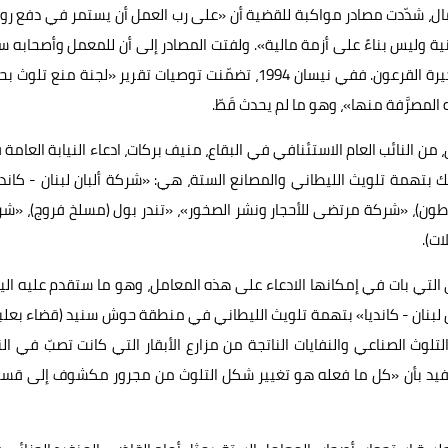
عمال، شدّدت مصادر مواكبة للقضية أن «على رب العمل أن يستمر في دفع رو
ة وليس بناءً على أزمة مالية». ولفتت المصادر إلى أن للمعمل وأصحابه سج
حافلاً في التقارير الرسمية حول تلوث الليطاني والبردوني وبحيرة القرعون. ففي نيسان 1994، تضمّنت توصيات تقرير «لجنة منع ت
لمصرَّفة منها»، وهو ما لم يحدث قَطّ.
من النائب العام الاستئنافي في البقاع، منيف بركات، ادعاء النيابة العامة
همة تلويث الليطاني والمصانع الستة، هي: «شركة ألبان لبنان - كاندي
اطون)، «شركة مرتضى للأحجار ونشر الصخور»، «تندر بول (مسلخ فروج)، «ش
ت).
ني التي بات في إمكانها الادعاء على هذه المعامل، وهو ما ستقدم عليه الي
لبنان - كانديا» بتهمة تلويث الليطاني في منطقة حوش سنيد (قضاء بعلب
التلوث الصناعي والنفايات الناتجة من مزارع الأبقار التي كانت تصبّ في ال
تفيد بأن «كل ما فعله هو تغيير شكل التلوث من مجرور مكشوف إلى قس