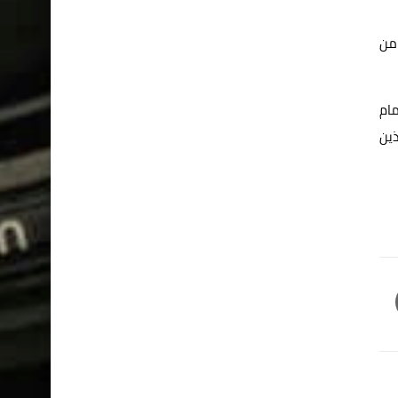
 من
مام
ذين