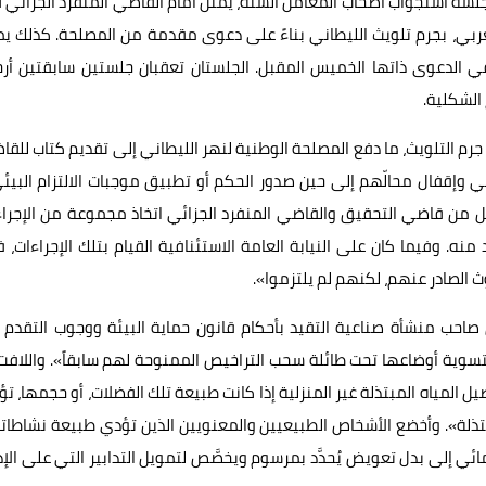
 لجلسة استجواب أصحاب المعامل الستة، يمثل أمام القاضي المنفرد الجزائي
 زحلة والبقاع الغربي، بجرم تلويث الليطاني بناءً على دعوى مقدمة من المصلحة. كذلك ي
 نفسه في الدعوى ذاتها الخميس المقبل. الجلستان تعقبان جلستين سابقتين أرج
 الشكلية.
م التلويث، ما دفع المصلحة الوطنية لنهر الليطاني إلى تقديم كتاب للق
وإقفال محالّهم إلى حين صدور الحكم أو تطبيق موجبات الالتزام البيئ
لكل من قاضي التحقيق والقاضي المنفرد الجزائي اتخاذ مجموعة من الإجرا
ه. وفيما كان على النيابة العامة الاستئنافية القيام بتلك الإجراءات، 
وث الصادر عنهم، لكنهم لم يلتزموا».
لرقم 77 (13/4/2018) فرض «على كل صاحب منشأة صناعية التقيد بأحكام قانون حماية البيئة ووجوب التقد
لتسوية أوضاعها تحت طائلة سحب التراخيص الممنوحة لهم سابقاً». واللافت
 المياه المبتذلة غير المنزلية إذا كانت طبيعة تلك الفضلات، أو حجمها، ت
ذلة». وأخضع الأشخاص الطبيعيين والمعنويين الذين تؤدي طبيعة نشاطات
ائي إلى بدل تعويض يُحدَّد بمرسوم ويخصَّص لتمويل التدابير التي على الإد