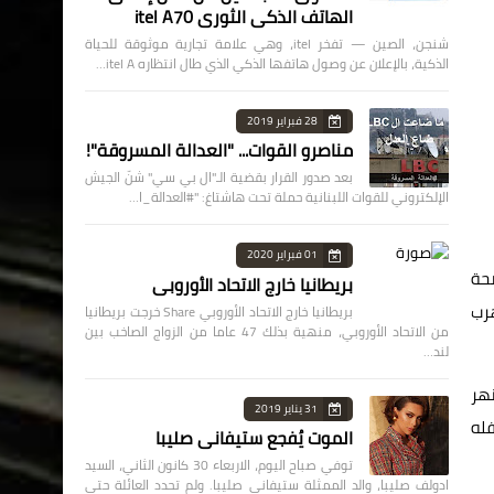
الهاتف الذكي الثوري itel A70
شنجن، الصين — تفخر itel، وهي علامة تجارية موثوقة للحياة
الذكية، بالإعلان عن وصول هاتفها الذكي الذي طال انتظاره itel A…
28 فبراير 2019
مناصرو القوات... "العدالة المسروقة"!
بعد صدور القرار بقضية الـ"ال بي سي" شنّ الجيش
الإلكتروني للقوات اللبنانية حملة تحت هاشتاغ: "#العدالة_ا…
01 فبراير 2020
صحة
بريطانيا خارج الاتحاد الأوروبي
هرب
بريطانيا خارج الاتحاد الأوروبي Share خرجت بريطانيا
من الاتحاد الأوروبي، منهية بذلك 47 عاما من الزواج الصاخب بين
لند…
نهر
31 يناير 2019
فله
الموت يُفجع ستيفاني صليبا
توفي صباح اليوم، الاربعاء 30 كانون الثاني، السيد
ادولف صليبا، والد الممثلة ستيفاني صليبا. ولم تحدد العائلة حتى