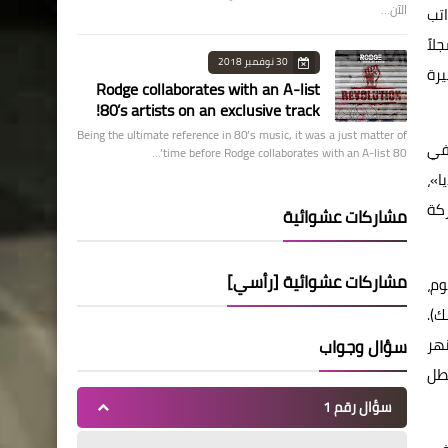
الآن…
اتب
لاً
30 نوفمبر 2018
لوث بحيرة
Rodge collaborates with an A-list
80’s artists on an exclusive track!
Being the ultimate reference in 80’s music, it was a just matter of
 في
time before Rodge collaborates with an A-list 80’…
ا»،
ركة
مشاركات عشوائية
مشاركات عشوائية [رأسي]
وم،
ك).
نهر
سؤال وجواب
طل
سؤال رقم 1