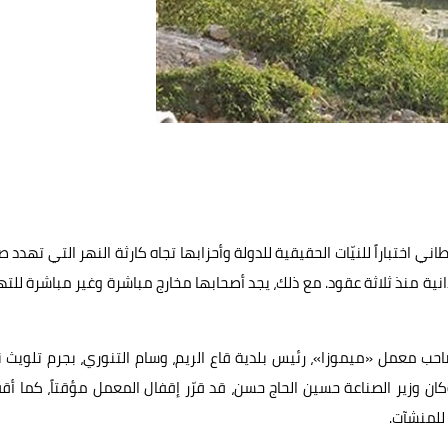
اختباراً للنيّات الحقيقية للدولة وأحزابها تجاه كارثة النهر التي تهدد 
انية منذ ثلاثة عقود. مع ذلك، يجد أصحابها مخارج مباشرة وغير مباشرة للت
احب معمل «ميموزا»، رئيس بلدية قاع الريم، وسام التنوري، بجرم تلويث 
ان وزير الصناعة حسين الحاج حسن، قد قرّر إقفال المعمل مؤقتاً، كما أق
 للمنشآت.