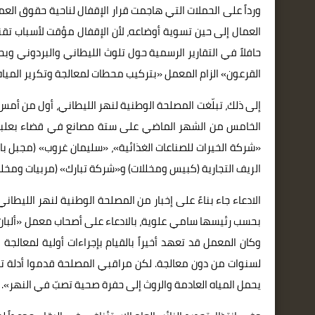
ورداً على الحملات التي هاجمت قرار الإقفال لناحية حقوق ال
العمال إلى حين تسوية أوضاعه، لأن الإقفال مؤقت لأسباب تقني
القرعون» الزام المعمل «بتركيب محطات لمعالجة وتكرير المياه ا
إلى ذلك، تبلّغت المصلحة الوطنية لنهر الليطاني، أول من أمس، 
الخامس من الشهر الماضي على ستة مصانع في قضاء بعلبك بت
«شركة الخيرات للصناعات الغذائية»، «سليمان غروب» (مجبل ب
الريف التجارية (كبيس ومخللات) و«شركة تبارك» (مربيات ومخللا
الادعاء جاء بناءً على إخبار من المصلحة الوطنية لنهر الليطا
بحسب رئيسها سامي علوية، بالادعاء على أصحاب معمل «ألبان 
وكان المعمل قد تعهد أخيراً بالقيام بإجراءات أولية لمعالجة 
لسنوات من دون معالجة. لكن مراقبي المصلحة قدموا أدلة 
يحمل المياه العادمة والروث إلى حفرة صحية تصبّ في النهر».