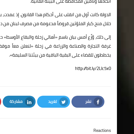
اتخاذها وتأمين المحافظة على البيئة المائية.
الدولة كانت أول من انقلب على أحكام هذا القانون. إذ عمدت، 
خلال منح كبار الملوّثين قروضاً مدعومة من مصرف لبنان من دو
إلى ذلك، وُزِّع أمس بيان باسم «أهالي زحلة والبقاع الأوسط» دع
غرفة التجارة والصناعة والزراعة في زحلة «لنعلن معاً موقف
يخططون للقضاء على البقية الباقية من بيئتنا السليمة».
http://bit.ly/2Llc5x0
نشر
تغريد
مشاركة
LinkedIn
Twitter
Facebook
Reactions