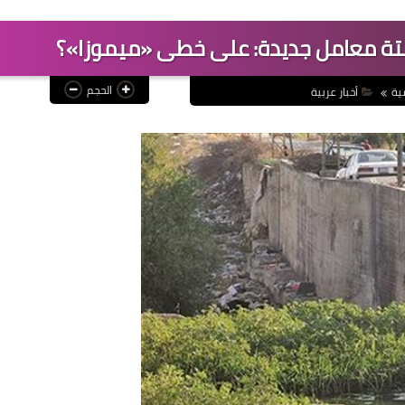
 ستة معامل جديدة: على خطى «ميموزا»؟
الحجم
ية
أخبار عربية