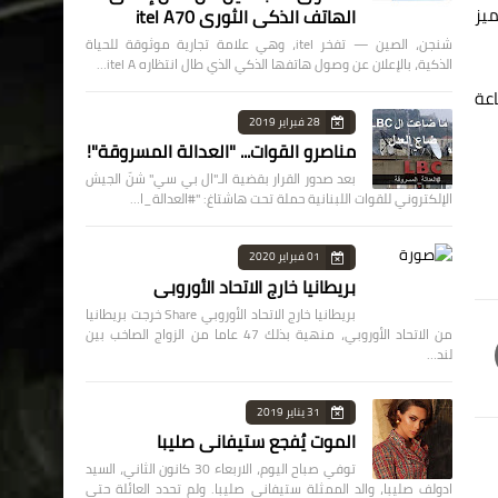
ميز
الهاتف الذكي الثوري itel A70
شنجن، الصين — تفخر itel، وهي علامة تجارية موثوقة للحياة
الذكية، بالإعلان عن وصول هاتفها الذكي الذي طال انتظاره itel A…
شارك في صناعة
28 فبراير 2019
مناصرو القوات... "العدالة المسروقة"!
بعد صدور القرار بقضية الـ"ال بي سي" شنّ الجيش
الإلكتروني للقوات اللبنانية حملة تحت هاشتاغ: "#العدالة_ا…
01 فبراير 2020
بريطانيا خارج الاتحاد الأوروبي
بريطانيا خارج الاتحاد الأوروبي Share خرجت بريطانيا
من الاتحاد الأوروبي، منهية بذلك 47 عاما من الزواج الصاخب بين
لند…
31 يناير 2019
الموت يُفجع ستيفاني صليبا
توفي صباح اليوم، الاربعاء 30 كانون الثاني، السيد
ادولف صليبا، والد الممثلة ستيفاني صليبا. ولم تحدد العائلة حتى