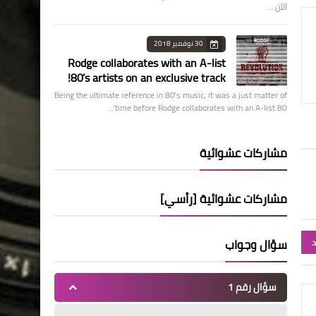
الآن…
30 نوفمبر 2018
Rodge collaborates with an A-list
80’s artists on an exclusive track!
Being the ultimate reference in 80’s music, it was a just matter of
time before Rodge collaborates with an A-list 80’…
مشاركات عشوائية
مشاركات عشوائية [رأسي]
سؤال وجواب
د
سؤال رقم 1