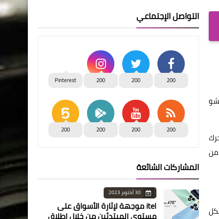
التواصل الإجتماعي
Pinterest
200
200
200
تشو
200
200
200
200
حرك
 الحامل من
المشاركات الشائعة
30 أكتوبر 2023
itel موجهة لإثارة الأسواق على
شكل
مستوى المبتدئين من خلال إطلاق