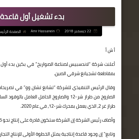
بدء تشغيل أول قاعدة 
22 ديسمبر 2018
Amr Hassanein
الصفحة الرئيس
أ ش أ
أعلنت شركة “لاندسبيس لصناعة الصواريخ” في بكين بدء أول 
بمقاطعة تشجيانغ شرقي الصين.
وقال الرئيس التنفيذي للشركة “تشانغ تشان وو” في تصريحات ن
طراز غر 2, الذي يعمل بمحرك شر-12, في عام 2020.
وأضاف رئيس الشركة إن الشركة ستكون قادرة على إنتاج نحو 15 صاروخا حاملا من طراز غر 2 و200 محرك من طراز شر-2 بدءا من عام 2022.
وتابع” إن وجود قاعدة إنتاجية يمثل الخطوة الأولى للإنتاج ال