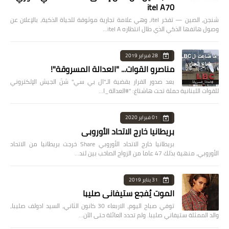
itel A70
شنجن، الصين — تفخر itel، وهي علامة تجارية موثوقة للحياة الذكية، بالإعلان عن
وصول هاتفها الذكي الذي طال انتظاره itel A…
28 فبراير 2019
مناصرو القوات... "العدالة المسروقة"!
بعد صدور القرار بقضية الـ"ال بي سي" شنّ الجيش الإلكتروني
للقوات اللبنانية حملة تحت هاشتاغ: "#العدالة_ا…
01 فبراير 2020
بريطانيا خارج الاتحاد الأوروبي
بريطانيا خارج الاتحاد الأوروبي Share خرجت بريطانيا من الاتحاد
الأوروبي، منهية بذلك 47 عاما من الزواج الصاخب بين لند…
31 يناير 2019
الموت يُفجع ستيفاني صليبا
توفي صباح اليوم، الاربعاء 30 كانون الثاني، السيد ادولف صليبا،
والد الممثلة ستيفاني صليبا. ولم تحدد العائلة حتى الآن…