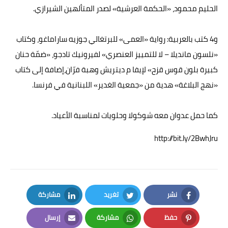
الحليم محمود، «الحكمة العرشية» لصدر المتألهين الشيرازي.
و4 كتب بالعربية: رواية «العمى» للبرتغالي جوزيه ساراماغو، وكتاب
«نلسون مانديلا – لا للتمييز العنصري» لفيرونيك تادجو، «ضمّة حنان
كبيرة بلون قوس قزح» لإيفا م ديتريش وهبة فرّان،إضافة إلى كتاب
«نهج البلاغة» هدية من «جمعية الغدير» اللبنانية في فرنسا.
كما حمل عدوان معه شوكولا وحلويات لمناسبة الأعياد.
http://bit.ly/2BwhJru
نشر
تغريد
مشاركة
LinkedIn
Twitter
Facebook
حفظ
مشاركة
إرسال