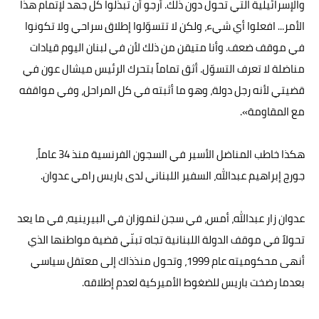
والإسرائيلية التي تحول دون ذلك. أرجو أن تبذلوا كل جهد لإتمام هذا
الأمر... افعلوا أي شيء، ولكن لا تتسوّلوا إطلاق سراحي ولا تكونوا
في موقف ضعف. وأنا متيقن من ذلك لأن في لبنان اليوم قيادات
مناضلة لا تعرف التسوّل. أثق تماماً بتحرك الرئيس ميشال عون في
قضيتي لأنه رجل دولة، وهو ما أثبته في كل المراحل، وفي مواقفه
مع المقاومة».
هكذا خاطب المناضل الأسير في السجون الفرنسية منذ 34 عاماً،
جورج إبراهيم عبدالله، السفير اللبناني لدى باريس رامي عدوان.
عدوان زار عبدالله، أمس، في سجن لنموزان في البيرينيه، في ما يعد
تحولاً في موقف الدولة اللبنانية تجاه تبنّي قضية مواطنها الذي
أنهى محكوميته عام 1999، وتحول منذذاك إلى معتقل سياسي
بعدما رضخت باريس للضغوط الأميركية لعدم إطلاقه.