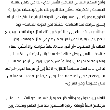
وأبلغ السفير اللبناني المناضل الأسير الذي «بدا في كامل لياقته
الجسدية والفكرية»، بـ«أني هنا اليوم بناء على توجيهات من وزارة
الخارجية ومن أعلى المستويات في الدولة اللبنانية، للتأكيد لك أن أمر
إطلاق سراحك قيد المتابعة الحثيثة لدى الدولة اللبنانية». وردّ
عبدالله بأن «قدومك إلى هنا أمر كبير لأنك تمثل دولة تقف اليوم مع
شخص تدين بقية الدول العربية من هم في مثل موقفه». وكرّر
الطلب بأن المطلوب «أن أخرج بعد 35 عاماً بكرامة، وإلا أفضّل البقاء
هنا. دخلت السجن وكان هناك اتحاد سوفياتي. لم أعش الانكسارات،
والهزيمة لم تمرّ عليّ يوماً. وألمس ممن يزورونني أن عزيمة اليسار
لم تلن، لذلك لست مستعداً للتنازل»، لافتاً إلى أن فرنسا اليوم «لم تعد
في وضع جيد في المنطقة. وما تبقى لديها من قوة تستمدها من
لبنان خصوصاً، ومن العراق».
اللقاء بين عدوان وعبدالله كان حميمياً، واستمر نحو ثلاث ساعات على
مرحلتين (تبعاً لأوقات الزيارة المسموح بها قبل الظهر وبعده)، روى