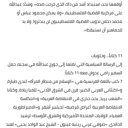
أوقعها تحت استبداد أشد من ذاك الذي خرجت ضده». وشدّد عبدالله
على مركزية القضية الفلسطينية، «ولا يمكن محمود عباس أو
محمد دحلان تذويب القضية. الفلسطينيون لن يندثروا، ولا بد
للجماهير أن تستيقظ».
11 كتاباً... وحلويات
إلى الرسالة السياسية التي نقلها إلى جورج عبدالله في سجنه، حمل
السفير رامي عدوان معه 11 كتاباً:
7 كتب باللغة الفرنسية هي: «الإسلام من منظار المرأة» لندى طبارة،
و«اكتئابي العربي الكبير: قرن في الشرق الأدنى» للميا زيادة، وكتابا
«الشعب يريد، بحث جذري في الانتفاضة العربية» و«انتكاسة
الانتفاضة العربية: أعراض مَرضية» لجيلبير أشقر، و«الامبراطورية
العمياء، الولايات المتحدة الأميركية والشرق الأوسط» لرشيد
الخالدي، «صوفي غربي، رينيه غينون - الشيخ عبد الواحد يحيى» لعبد