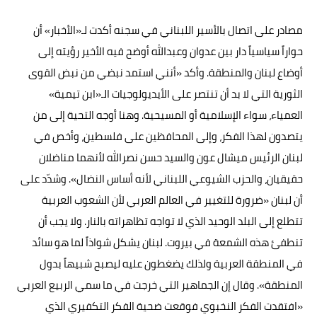
مصادر على اتصال بالأسير اللبناني في سجنه أكدت لـ«الأخبار» أن
حواراً سياسياً دار بين عدوان وعبدالله أوضح فيه الأخير رؤيته إلى
أوضاع لبنان والمنطقة. وأكد «أنني استمد نبضي من نبض القوى
الثورية التي لا بد أن تنتصر على الأيديولوجيات الـ«ابن تيمية»
العمياء، سواء الإسلامية أو المسيحية. وهنا أوجه التحية إلى من
يتصدون لهذا الفكر، وإلى المحافظين على فلسطين، وأخص في
لبنان الرئيس ميشال عون والسيد حسن نصرالله لأنهما مناضلان
حقيقيان، والحزب الشيوعي اللبناني لأنه أساس النضال». وشدّد على
أن لبنان «ضرورة للتغيير في العالم العربي لأن الشعوب العربية
تتطلع إلى البلد الوحيد الذي لا تواجه تظاهراته بالنار. ولا يجب أن
تنطفئ هذه الشمعة في بيروت. لبنان يشكل شواذاً لما هو سائد
في المنطقة العربية ولذلك يضغطون عليه ليصبح شبيهاً بدول
المنطقة». وقال إن الجماهير التي خرجت في ما سمي الربيع العربي
«افتقدت الفكر النخبوي فوقعت ضحية الفكر التكفيري الذي