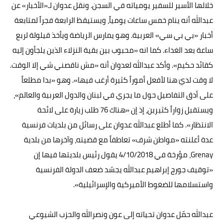
خلالها الأسير للسفير يومياته في السجن. ونقل عدوان لـ«الأخبار» عن
عبدالله أنه ينام خمس ساعات يومياً، ويستيقظ الرابعة فجراً لمتابعة
أخبار «بي بي سي» العربية. وهو يمارس الرياضة ويأخذ قيلولة لربع
ساعة بعد الغداء. كما انه «محبوب بين بقية النزلاء الذين يلجأون إليه
كقائد حكيم». وأكد عبدالله لعدوان أنه «مش ناقصني شي إلا الوقت.
لا وقت لديّ هنا لأفعل أموراً كثيرة أرغب فيها». وهو «بدا مطلعاً
على أدق التفاصيل حول ما يجري في لبنان والدول العربية والعالم»،
ويستقبل زواراً كثيرين، إذ إن «هناك 76 طلب زيارة على لائحة
الانتظار». كما أطلع عبدالله عدوان على رسائل من بلديات فرنسية
عدة أعلنته «مواطن شرف» تعاطفاً مع قضيته، وآخرها من بلدية
Grenay، مؤرخة في 4/10/2018 يقول رئيس بلديتها فيها إن
«توقيف جورج إبراهيم عبدالله يجسّد ضعف الدولة الفرنسية
واستسلامها للضغوط الأميركية والإسرائيلية».
عبدالله حمّل عدوان تحياته إلى عون ونصرالله والحزب الشيوعي