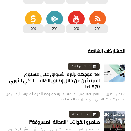
200
200
200
200
المشاركات الشائعة
30 أكتوبر 2023
itel موجهة لإثارة الأسواق على مستوى
المبتدئين من خلال إطلاق الهاتف الذكي الثوري
itel A70
شنجن، الصين — تفخر itel، وهي علامة تجارية موثوقة للحياة الذكية، بالإعلان عن
وصول هاتفها الذكي الذي طال انتظاره itel A…
28 فبراير 2019
مناصرو القوات... "العدالة المسروقة"!
بعد صدور القرار بقضية الـ"ال بي سي" شنّ الجيش الإلكتروني