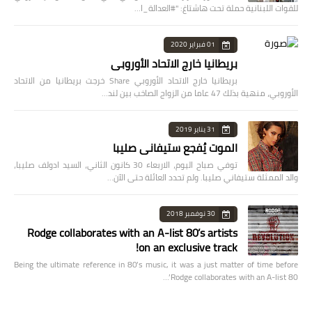
للقوات اللبنانية حملة تحت هاشتاغ: "#العدالة_ا…
01 فبراير 2020
بريطانيا خارج الاتحاد الأوروبي
بريطانيا خارج الاتحاد الأوروبي Share خرجت بريطانيا من الاتحاد
الأوروبي، منهية بذلك 47 عاما من الزواج الصاخب بين لند…
31 يناير 2019
الموت يُفجع ستيفاني صليبا
توفي صباح اليوم، الاربعاء 30 كانون الثاني، السيد ادولف صليبا،
والد الممثلة ستيفاني صليبا. ولم تحدد العائلة حتى الآن…
30 نوفمبر 2018
Rodge collaborates with an A-list 80’s artists
on an exclusive track!
Being the ultimate reference in 80’s music, it was a just matter of time before
Rodge collaborates with an A-list 80’…