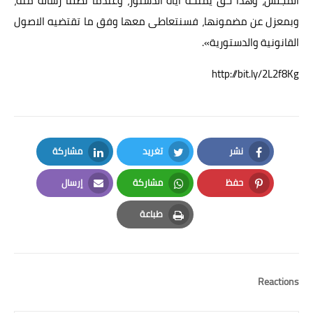
المجلس، وهذا حق يمنحه ايّاه الدستور، وعندما تصلنا رسالة منه،
وبمعزل عن مضمونها، فسنتعاطى معها وفق ما تقتضيه الاصول
القانونية والدستورية».
http://bit.ly/2L2f8Kg
نشر
تغريد
مشاركة
LinkedIn
Twitter
Facebook
حفظ
مشاركة
إرسال
Email
Whatsapp
Pinterest
طباعة
Print
Reactions