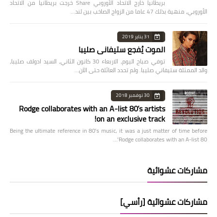
بريطانيا خارج الاتحاد الأوروبي Share خرجت بريطانيا من الاتحاد
الأوروبي، منهية بذلك 47 عاما من الزواج الصاخب بين لند…
31 يناير 2019
الموت يُفجع ستيفاني صليبا
توفي صباح اليوم، الاربعاء 30 كانون الثاني، السيد ادولف صليبا،
والد الممثلة ستيفاني صليبا. ولم تحدد العائلة حتى الآن…
30 نوفمبر 2018
Rodge collaborates with an A-list 80’s artists
on an exclusive track!
Being the ultimate reference in 80’s music, it was a just matter of time before
Rodge collaborates with an A-list 80’…
مشاركات عشوائية
مشاركات عشوائية [رأسي]