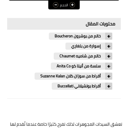
الحجم
عالم المرأة
فن وثقافة
محتويات المقال
أخبار مصر
خاتم من بوشرون Boucheron
أخبار عربية
إسوارة من بلغاري
خاتم من شاميه Chaumet
أخبار النجوم
سلسة من أنيتا كو Anita Co
أخبار العالم
أقراط من سوزان كلان Suzanne Kalan
أقراط بوتشيلاتي Buccellati
تعشق السيدات المجوهرات لذلك تفرح كثيرًا خاصة عندما تُقدم لها