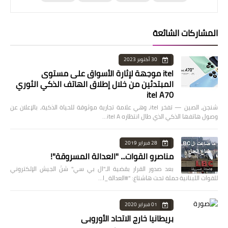
المشاركات الشائعة
30 أكتوبر 2023
itel موجهة لإثارة الأسواق على مستوى
المبتدئين من خلال إطلاق الهاتف الذكي الثوري
itel A70
شنجن، الصين — تفخر itel، وهي علامة تجارية موثوقة للحياة الذكية، بالإعلان عن
وصول هاتفها الذكي الذي طال انتظاره itel A…
28 فبراير 2019
مناصرو القوات... "العدالة المسروقة"!
بعد صدور القرار بقضية الـ"ال بي سي" شنّ الجيش الإلكتروني
للقوات اللبنانية حملة تحت هاشتاغ: "#العدالة_ا…
01 فبراير 2020
بريطانيا خارج الاتحاد الأوروبي