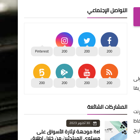
التواصل الإجتماعي
Pinterest
200
200
200
 الأولى
200
200
200
200
يناء والقليوبية والفيوم وأسيوط ودمياط وبورسعيد، وذلك من خلال ٣٨٠ فريقا
المشاركات الشائعة
رنت
فاظ
30 أكتوبر 2023
ل ٧ أيام عمل من تاريخ
itel موجهة لإثارة الأسواق على
مستوى المبتدئين من خلال إطلاق