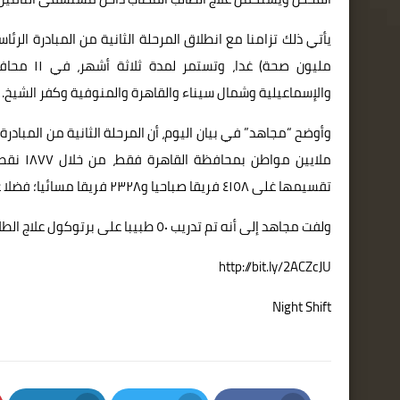
مليون صحة
والإسماعيلية وشمال سيناء والقاهرة والمنوفية وكفر الشيخ.
تقسيمها غلى ٤١٥٨ فريقا صباحيا و٢٣٢٨ فريقا مسائيا؛ فضلا عن نقاط المسح المتحركة بالقاهرة و التي تبلغ ٨٥٧ نقطة مسح.
ولفت مجاهد إلى أنه تم تدريب ٥٠ طبيبا على برتوكول علاج الطلاب الذي يتوقع أن يسفر مسح المدارس عن إصابتهم.
http://bit.ly/2ACZcJU
Night Shift