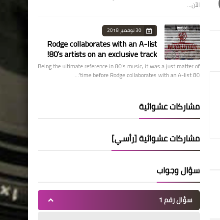
الآن…
30 نوفمبر 2018
Rodge collaborates with an A-list
80’s artists on an exclusive track!
Being the ultimate reference in 80’s music, it was a just matter of
time before Rodge collaborates with an A-list 80’…
مشاركات عشوائية
مشاركات عشوائية [رأسي]
سؤال وجواب
سؤال رقم 1