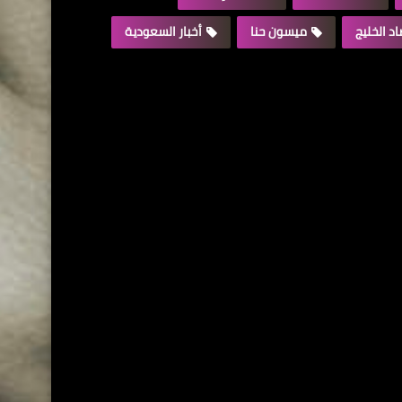
د الخليج
ميسون حنا
أخبار السعودية