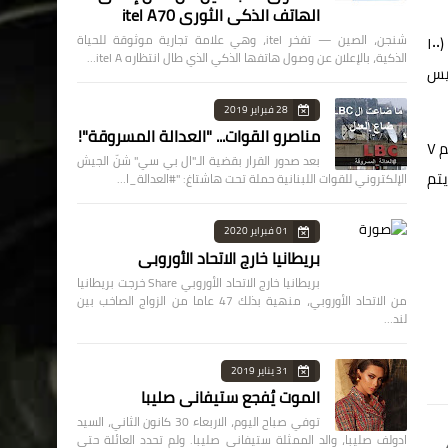
الهاتف الذكي الثوري itel A70
شنجن، الصين — تفخر itel، وهي علامة تجارية موثوقة للحياة
يأتي ذلك تزامنا مع انطلاق المرحلة الثانية من المبادرة الرئاسية للقضاء على فيروس سي والكشف عن الأمراض غير السارية تحت شعار (١٠٠
الذكية، بالإعلان عن وصول هاتفها الذكي الذي طال انتظاره itel A…
سويس
28 فبراير 2019
مناصرو القوات... "العدالة المسروقة"!
وأوضح “مجاهد” في بيان اليوم، أن المرحلة الثانية من المبادرة تستهدف مسح حوالي ٢٠ مليونا و٣٢٩ ألف مواطن فوق سن ١٨ عاما، منهم ٧
بعد صدور القرار بقضية الـ"ال بي سي" شنّ الجيش
الي ٦٤٨٦ فريقا طبيا يتم
الإلكتروني للقوات اللبنانية حملة تحت هاشتاغ: "#العدالة_ا…
01 فبراير 2020
بريطانيا خارج الاتحاد الأوروبي
بريطانيا خارج الاتحاد الأوروبي Share خرجت بريطانيا
من الاتحاد الأوروبي، منهية بذلك 47 عاما من الزواج الصاخب بين
لند…
31 يناير 2019
الموت يُفجع ستيفاني صليبا
توفي صباح اليوم، الاربعاء 30 كانون الثاني، السيد
ادولف صليبا، والد الممثلة ستيفاني صليبا. ولم تحدد العائلة حتى