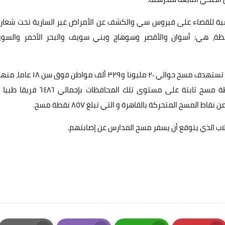
) غدا، وتستمر لمدة ثلاثة أشهر، في ١١ محافظة، هي: أسوان والأقصر وسوهاج وبني سويف والبحر الأحمر وال
ملايين مواطن بمحافظة القاهرة فقط، من خلال ١٨٧٧ نقطة مسح ثابتة على مستوى تلك المحافظات بإجم