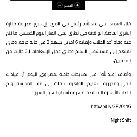
الحجم
عالم المرأة
فن وثقافة
قال العميد علي عبدالله، رئيس حي المرج، إن سور مدرسة منارة
الشرق الخاصة، الواقعة في نطاق الحي، انهار اليوم الخميس، ما نتج
أخبار مصر
عنه وفاة أحد الطلاب وإصابة 6 آخرين بينهم 2 في حالة حرجة، وجرى
أخبار عربية
نقلهم إلى مستشفي السلام وجاري عمل الإسعافات لـ3 حالات من
المصابين.
أخبار النجوم
أخبار العالم
وأضاف “عبدالله”، في تصريحات خاصة لمصراوي، اليوم، أن قيادات
الحي ومديرية التعليم بالقاهرة انتقلت إلى مقر المدرسة، وتم
انتداب الأجهزة المختصة؛ لمعرفة أسباب انهيار السور.
http://bit.ly/2PV0c1G
Night Shift