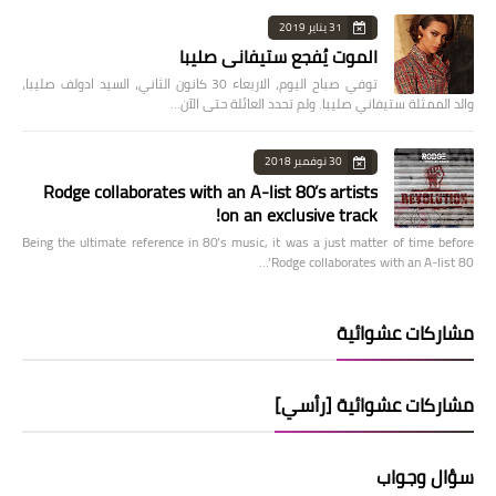
31 يناير 2019
الموت يُفجع ستيفاني صليبا
توفي صباح اليوم، الاربعاء 30 كانون الثاني، السيد ادولف صليبا،
والد الممثلة ستيفاني صليبا. ولم تحدد العائلة حتى الآن…
30 نوفمبر 2018
Rodge collaborates with an A-list 80’s artists
on an exclusive track!
Being the ultimate reference in 80’s music, it was a just matter of time before
Rodge collaborates with an A-list 80’…
مشاركات عشوائية
مشاركات عشوائية [رأسي]
سؤال وجواب