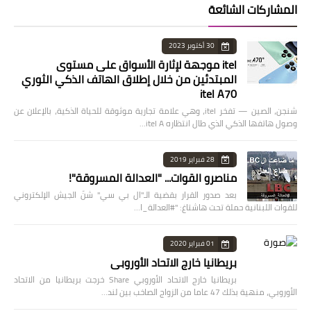
المشاركات الشائعة
30 أكتوبر 2023
itel موجهة لإثارة الأسواق على مستوى
المبتدئين من خلال إطلاق الهاتف الذكي الثوري
itel A70
شنجن، الصين — تفخر itel، وهي علامة تجارية موثوقة للحياة الذكية، بالإعلان عن
وصول هاتفها الذكي الذي طال انتظاره itel A…
28 فبراير 2019
مناصرو القوات... "العدالة المسروقة"!
بعد صدور القرار بقضية الـ"ال بي سي" شنّ الجيش الإلكتروني
للقوات اللبنانية حملة تحت هاشتاغ: "#العدالة_ا…
01 فبراير 2020
بريطانيا خارج الاتحاد الأوروبي
بريطانيا خارج الاتحاد الأوروبي Share خرجت بريطانيا من الاتحاد
الأوروبي، منهية بذلك 47 عاما من الزواج الصاخب بين لند…