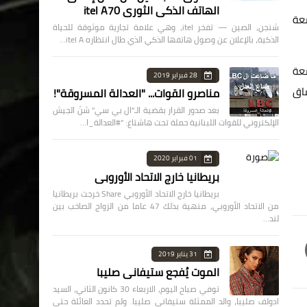
الهاتف الذكي الثوري itel A70
 تم الإفراج الجمركي عن 1844 جهاز أشعة
شنجن، الصين — تفخر itel، وهي علامة تجارية موثوقة للحياة
الذكية، بالإعلان عن وصول هاتفها الذكي الذي طال انتظاره itel A…
ات الأشعة
28 فبراير 2019
اق
مناصرو القوات... "العدالة المسروقة"!
بعد صدور القرار بقضية الـ"ال بي سي" شنّ الجيش
الإلكتروني للقوات اللبنانية حملة تحت هاشتاغ: "#العدالة_ا…
01 فبراير 2020
بريطانيا خارج الاتحاد الأوروبي
بريطانيا خارج الاتحاد الأوروبي Share خرجت بريطانيا
من الاتحاد الأوروبي، منهية بذلك 47 عاما من الزواج الصاخب بين
لند…
31 يناير 2019
الموت يُفجع ستيفاني صليبا
توفي صباح اليوم، الاربعاء 30 كانون الثاني، السيد
ادولف صليبا، والد الممثلة ستيفاني صليبا. ولم تحدد العائلة حتى