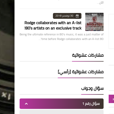
الآن…
30 نوفمبر 2018
Rodge collaborates with an A-list
80’s artists on an exclusive track!
Being the ultimate reference in 80’s music, it was a just matter of
time before Rodge collaborates with an A-list 80’…
مشاركات عشوائية
مشاركات عشوائية [رأسي]
سؤال وجواب
د
سؤال رقم 1