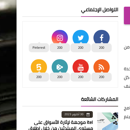
التواصل الإجتماعي
ادت بالمجان من
Pinterest
200
200
200
حة والسكان، إن البرنامج نفذ فعاليات للمسح الطبي للسيدات باستخدام 12 وحدة
مشيرا إلى أن كل
200
200
200
200
شروع الكشف
المشاركات الشائعة
نامج
30 أكتوبر 2023
عدد الإجمالي 45 مستشفى يتم
itel موجهة لإثارة الأسواق على
مستوى المبتدئين من خلال إطلاق