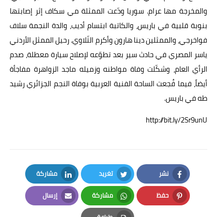
والمخرجة مها عرام. سوريا ودّعت الممثلة مي سكاف إثر إصابتها
بنوبة قلبية في باريس، والكاتبة ابتسام أديب، والدة النجمة سلاف
فواخرجي، والممثلين دينا هارون وأكرم التّلاوي. رحيل الممثل الأردني
ياسر المصري في حادث سير بعد تطوّعه لإصلاح سيارة معطلة، صدم
الرأي العام، وشكّلت وفاة مواطنه وزميله ماجد الزواهرة مفاجأة
أيضاً، فيما فُجعت الساحة الفنية العربية بوفاة النجم الجزائري رشيد
طه في باريس.
http://bit.ly/2Sr9unU
نشر
تغريد
مشاركة
LinkedIn
Twitter
Facebook
حفظ
مشاركة
إرسال
Email
Whatsapp
Pinterest
طباعة