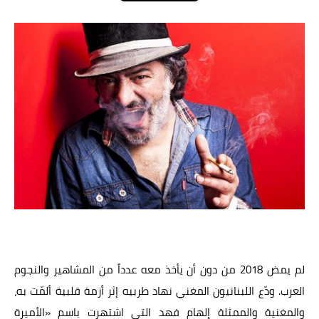
عالم المرأة
فن وثقافة
أخبار مصر
أخبار عربية
أخبار النجوم
أخبار العالم
لم يمض 2018 من دون أن يأخذ معه عدداً من المشاهير والنجوم
العرب. ودّع اللبنانيون المغني نهاد طربيه إثر أزمة قلبية ألمّت به،
والمغنية والممثلة إلهام فهد التي اشتهرت باسم «الأميرة