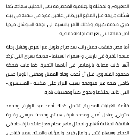
الصغيرة»، والممثلة والإعلامية المخضرمة نهى الخطيب سعادة. كما
شكّلت جريمة قتل المذيع البريطاني غافين فورد في شقّته في بيت
مري صدمة كبيرة، وكذلك الأمر بالنسبة الى نجمة السوشال ميديا
أمل حمادة التي تعرّضت لجلطة دماغية.
أما مصر، ففقدت جميل راتب بعد صراع طويل مع المرض وفشل رحلة
علاجه الأخيرة في باريس، و«سمراء السينما» مديحة يسري التي تردّد
أنّها كانت مصابة بالزهايمر في أيامها الأخيرة. كما غابت ضحكة
محمود القلعاوي، قبل أن تُحدث وفاة الممثل ومغني الأوبرا حسن
كامي ضجة غير متوقعة بسبب النزاع على مكتبة «المستشرق»
التي كانت يملكها وتحوي كتباً ومقتنيات نادرة.
قائمة الغيابات المصرية، تشمل كذلك أحمد عبد الوارث، ومحمد
متولي، وعادل أمين، ومحمد شرف، هياتم، ومدحت مرسي، وغنوة
شقيقة المغنية أنغام، والممثل ماهر عصام بعد إصابته بنزف حاد في
الدماع، وسهام فتحي، وآمال فريد، والمؤلف والمنتج سمير خفاجي،