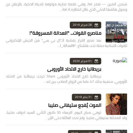
شنجن، الصين — تفخر itel، وهي علامة تجارية موثوقة للحياة الذكية، بالإعلان عن
وصول هاتفها الذكي الذي طال انتظاره itel A…
28 فبراير 2019
مناصرو القوات... "العدالة المسروقة"!
بعد صدور القرار بقضية الـ"ال بي سي" شنّ الجيش الإلكتروني
للقوات اللبنانية حملة تحت هاشتاغ: "#العدالة_ا…
01 فبراير 2020
بريطانيا خارج الاتحاد الأوروبي
بريطانيا خارج الاتحاد الأوروبي Share خرجت بريطانيا من الاتحاد
الأوروبي، منهية بذلك 47 عاما من الزواج الصاخب بين لند…
31 يناير 2019
الموت يُفجع ستيفاني صليبا
توفي صباح اليوم، الاربعاء 30 كانون الثاني، السيد ادولف صليبا،
والد الممثلة ستيفاني صليبا. ولم تحدد العائلة حتى الآن…