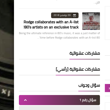
الآن…
30 نوفمبر 2018
Rodge collaborates with an A-list
80’s artists on an exclusive track!
Being the ultimate reference in 80’s music, it was a just matter of
time before Rodge collaborates with an A-list 80’…
مشاركات عشوائية
مشاركات عشوائية [رأسي]
سؤال وجواب
د
سؤال رقم 1