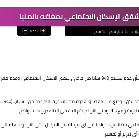
ق الإسكان الاجتماعي بمغاغه بالمنيا
الحجم
ية
أخبار مصر
مصر
تقدم النائب حسين غيتة، عضو مجلس النواب، بطلب احاطة بشأن عدم تسليم 940 شابا من حاجزى شقق الاسكان الاجتماعي وعد
وأضح أن نشاط الدولة فى الاسكان الاجتماعى لا ي
لوبة ومع ذلك وحتى الان لم يتم البت فى البناء دون سبب واضح.
تماعي فضلا عن دخولها فى اى مرحلة من المراحل حتى الان ولا نعلم الى 
ى تبرير أو تفسير.