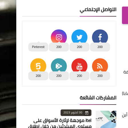
التواصل الإجتماعي
Pinterest
200
200
200
م معرفة
200
200
200
200
خفي على احد لكن الوضع فى مغاغا والعدوة مختلف حيث قام عدد من الشباب (940 شابا)
المشاركات الشائعة
30 أكتوبر 2023
أين
itel موجهة لإثارة الأسواق على
مستوى المبتدئين من خلال إطلاق