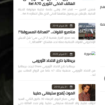
الهاتف الذكي الثوري itel A70
مهم
شنجن، الصين — تفخر itel، وهي علامة تجارية موثوقة للحياة
الذكية، بالإعلان عن وصول هاتفها الذكي الذي طال انتظاره itel A…
تصة
28 فبراير 2019
مناصرو القوات... "العدالة المسروقة"!
بعد صدور القرار بقضية الـ"ال بي سي" شنّ الجيش
الإلكتروني للقوات اللبنانية حملة تحت هاشتاغ: "#العدالة_ا…
01 فبراير 2020
بريطانيا خارج الاتحاد الأوروبي
بريطانيا خارج الاتحاد الأوروبي Share خرجت بريطانيا
من الاتحاد الأوروبي، منهية بذلك 47 عاما من الزواج الصاخب بين
لند…
31 يناير 2019
الموت يُفجع ستيفاني صليبا
توفي صباح اليوم، الاربعاء 30 كانون الثاني، السيد
ادولف صليبا، والد الممثلة ستيفاني صليبا. ولم تحدد العائلة حتى