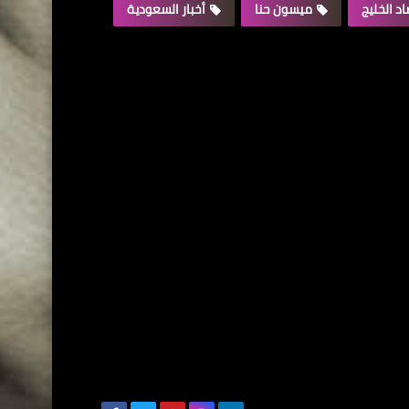
د الخليج
ميسون حنا
أخبار السعودية