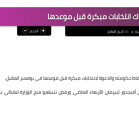
اك انتخابات مبكرة قبل موعدها
الحجم
ية
أخبار العالم
 إسقاط حكومته والدعوة لانتخابات مبكرة قبل موعدها فى نوفمبر المقبل.
 أفيجدور ليبرمان، الأربعاء الماضى، ورفض نتنياهو منح الوزارة لنفتالى ب