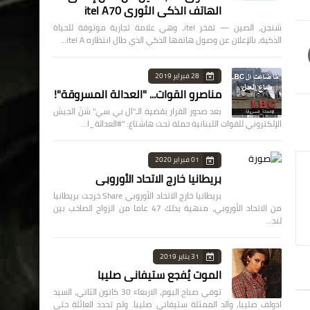
الهاتف الذكي الثوري itel A70
شنجن، الصين — تفخر itel، وهي علامة تجارية موثوقة للحياة
الذكية، بالإعلان عن وصول هاتفها الذكي الذي طال انتظاره itel A…
28 فبراير 2019
مناصرو القوات... "العدالة المسروقة"!
بعد صدور القرار بقضية الـ"ال بي سي" شنّ الجيش
الإلكتروني للقوات اللبنانية حملة تحت هاشتاغ: "#العدالة_ا…
01 فبراير 2020
بريطانيا خارج الاتحاد الأوروبي
بريطانيا خارج الاتحاد الأوروبي Share خرجت بريطانيا
من الاتحاد الأوروبي، منهية بذلك 47 عاما من الزواج الصاخب بين
لند…
31 يناير 2019
الموت يُفجع ستيفاني صليبا
توفي صباح اليوم، الاربعاء 30 كانون الثاني، السيد
ادولف صليبا، والد الممثلة ستيفاني صليبا. ولم تحدد العائلة حتى