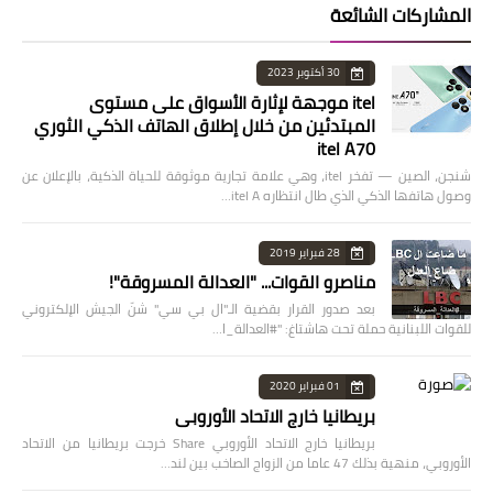
المشاركات الشائعة
30 أكتوبر 2023
itel موجهة لإثارة الأسواق على مستوى
المبتدئين من خلال إطلاق الهاتف الذكي الثوري
itel A70
شنجن، الصين — تفخر itel، وهي علامة تجارية موثوقة للحياة الذكية، بالإعلان عن
وصول هاتفها الذكي الذي طال انتظاره itel A…
28 فبراير 2019
مناصرو القوات... "العدالة المسروقة"!
بعد صدور القرار بقضية الـ"ال بي سي" شنّ الجيش الإلكتروني
للقوات اللبنانية حملة تحت هاشتاغ: "#العدالة_ا…
01 فبراير 2020
بريطانيا خارج الاتحاد الأوروبي
بريطانيا خارج الاتحاد الأوروبي Share خرجت بريطانيا من الاتحاد
الأوروبي، منهية بذلك 47 عاما من الزواج الصاخب بين لند…