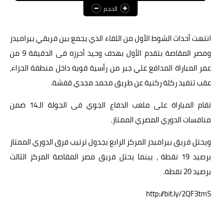
الحجم
عالم المرأة
فن وثقافة
انتهت أحداث الشوط الأول من اللقاء الذي يجمع بين فريقي بيراميدز
ومصر المقاصة بتقدم الأول بهدف وحيد أحرزه فى الدقيقة 9 من
أخبار مصر
عمر المباراة المدافع علي جبر من رأسية قوية داخل منطقة الجزاء،
أخبار عربية
عقب تنفيذ ركلة ركنية عن طريق محمد مجدي قفشة.
أخبار النجوم
تقام المباراة على ملعب الدفاع الجوي فى الجولة الـ14 ضمن
أخبار العالم
منافسات الدوري المصري الممتاز.
ويحتل فريق بيراميدز المركز الرابع بجدول ترتيب فرق الدوري الممتاز
برصيد 19 نقطة ، بينما يحتل فريق مصر المقاصة المركز الثالث
برصيد 20 نقطة.
http://bit.ly/2QF3tmS