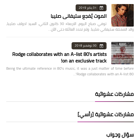
31 يناير 2019
الموت يُفجع ستيفاني صليبا
توفي صباح اليوم، الاربعاء 30 كانون الثاني، السيد ادولف صليبا،
والد الممثلة ستيفاني صليبا. ولم تحدد العائلة حتى الآن…
30 نوفمبر 2018
Rodge collaborates with an A-list 80’s artists
on an exclusive track!
Being the ultimate reference in 80’s music, it was a just matter of time before
Rodge collaborates with an A-list 80’…
مشاركات عشوائية
مشاركات عشوائية [رأسي]
سؤال وجواب