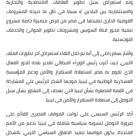
وتم استعراض سبل تطوير العلاقات الاقتصادية والتجارية
والاستثمارية بين البلدين، لا سيما فى ظل ما تتيحه المشروعات
القومية الجاري تنفيذها فى مصر من فرص متميزة خاصة مشروع
تنمية محور قناة السويس ومشروعات تطوير الموانئ والخدمات
اللوجستية.
وأشار بسام راضى إلى أنه تم خلال اللقاء استعراض آخر تطورات الملف
الليبي، حيث أعرب رئيس الوزراء الايطالي تقدير بلاده للدور الفعال
الذى تقوم به مصر لاستعادة الاستقرار والأمن ودعم المؤسسة
العسكرية الوطنية في ليبيا، موجها الشكر للرئيس علي المشاركة
في القمة المصغرة بشأن ليبيا التي تهدف إلى التشاور بشأن سبل
التوصل إلى استعادة الاستقرار والأمن فى ليبيا.
أكد الرئيس السيسى على ثوابت الموقف المصرى القائم على
ضرورة التوصل لتسوية سياسية شاملة في ليبيا بدعم من الأمم
المتحدة، يكون قوامها تنفيذ الاتفاق السياسي الليبي، بالشكل