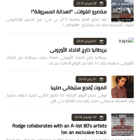
28 فبراير 2019
مناصرو القوات... "العدالة المسروقة"!
بعد صدور القرار بقضية الـ"ال بي سي" شنّ الجيش الإلكتروني
للقوات اللبنانية حملة تحت هاشتاغ: "#العدالة_ا…
01 فبراير 2020
بريطانيا خارج الاتحاد الأوروبي
بريطانيا خارج الاتحاد الأوروبي Share خرجت بريطانيا من الاتحاد
الأوروبي، منهية بذلك 47 عاما من الزواج الصاخب بين لند…
31 يناير 2019
الموت يُفجع ستيفاني صليبا
توفي صباح اليوم، الاربعاء 30 كانون الثاني، السيد ادولف صليبا،
والد الممثلة ستيفاني صليبا. ولم تحدد العائلة حتى الآن…
30 نوفمبر 2018
Rodge collaborates with an A-list 80’s artists
on an exclusive track!
Being the ultimate reference in 80’s music, it was a just matter of time before