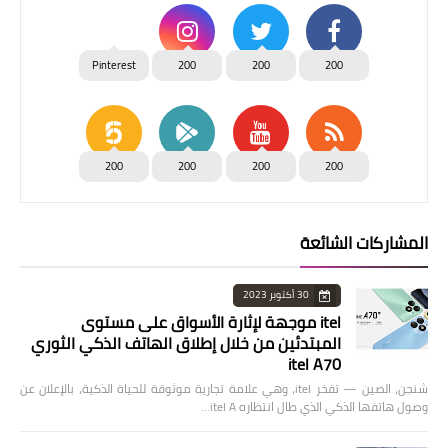
Pinterest
200
200
200
200
200
200
200
المشاركات الشائعة
30 أكتوبر 2023
itel موجهة لإثارة الأسواق على مستوى
المبتدئين من خلال إطلاق الهاتف الذكي الثوري
itel A70
شنجن، الصين — تفخر itel، وهي علامة تجارية موثوقة للحياة الذكية، بالإعلان عن
وصول هاتفها الذكي الذي طال انتظاره itel A…