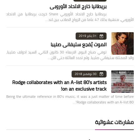
بريطانيا خارج الاتحاد الأوروبي
بريطانيا خارج الاتحاد الأوروبي Share خرجت بريطانيا من الاتحاد
الأوروبي، منهية بذلك 47 عاما من الزواج الصاخب بين لند…
31 يناير 2019
الموت يُفجع ستيفاني صليبا
توفي صباح اليوم، الاربعاء 30 كانون الثاني، السيد ادولف صليبا،
والد الممثلة ستيفاني صليبا. ولم تحدد العائلة حتى الآن…
30 نوفمبر 2018
Rodge collaborates with an A-list 80’s artists
on an exclusive track!
Being the ultimate reference in 80’s music, it was a just matter of time before
Rodge collaborates with an A-list 80’…
مشاركات عشوائية