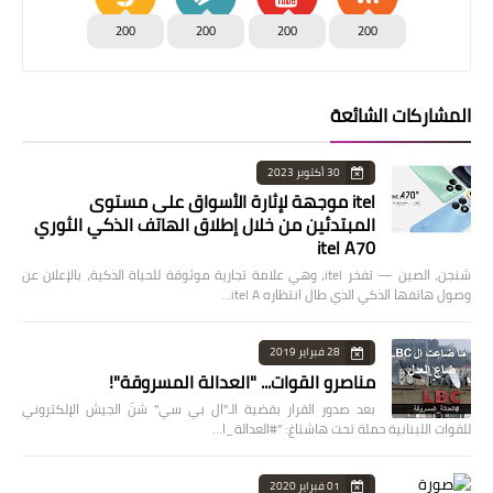
200
200
200
200
المشاركات الشائعة
30 أكتوبر 2023
itel موجهة لإثارة الأسواق على مستوى
المبتدئين من خلال إطلاق الهاتف الذكي الثوري
itel A70
شنجن، الصين — تفخر itel، وهي علامة تجارية موثوقة للحياة الذكية، بالإعلان عن
وصول هاتفها الذكي الذي طال انتظاره itel A…
28 فبراير 2019
مناصرو القوات... "العدالة المسروقة"!
بعد صدور القرار بقضية الـ"ال بي سي" شنّ الجيش الإلكتروني
للقوات اللبنانية حملة تحت هاشتاغ: "#العدالة_ا…
01 فبراير 2020