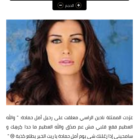
الحجم
عالم المرأة
فن وثقافة
أخبار مصر
أخبار عربية
أخبار النجوم
أخبار العالم
غرّدت الممثلة نادين الراسي معلقت على رحيل أمل حمادة: " والله
العظيم فقع قلبي مش عم صدّق والله العظيم ما حدا كِرهِك و
سامحيني إذا زعّلتك شي يوم أمل حمادة يا ريت الخبر يطلع كذبة 😢 "