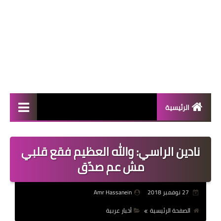
الرئيسية
المال والأعمال
نادين الراسي: والله العظيم فقع قلبي
منوعات
مش عم صدّق
فعاليات
27 نوفمبر 2018
Amr Hassanein
صحة
الصفحة الرئيسية
أخبار عربية
تكنولوجيا