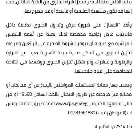
بينما القليل منها لا يضر محذرًا شراء الحلوى من الباعة الجائلين، حيث
إنها قد تكون منتهية الصلاحية أو فاسدة أو غير مصرح بها.
وأكد “الجهاز”، على ضرورة عرض وتداول الحلوى مغلفة داخل
فاترينات عرض زجاجية مخصصة لذلك بعيدا عن أشعة الشمس
المباشرة مع ضرورة أن تتوفر الشروط الصحية فى البائعين ومراعاة
تخزين الحلوى فى أماكن صحية جيدة التهوية بعيدا عن الحرارة
والرطوبة والحشرات وأم يفضل تخزين الحلوى ووضعها فى الثلاجة
للمحافظة على فترة صلاحيتها.
ويهيب جهاز حماية المستهلك، المواطنين بالإبلاغ عن أى مخالفات أو
مصانع غير مرخصة عن طريق الاتصال بالخط الساخن 19588 او من
خلال الموقع الالكترونىwww.cpa.gov.eg او عن طريق خدمه الواتس
اب (المواطن رقيب ) 01281661880 .
http://bit.ly/2S14tC6