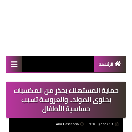
الرئيسية
المال والأعمال
حماية المستهلك يحذر من المكسبات
منوعات
بحلوى المولد.. والعروسة تسبب
فعاليات
حساسية الأطفال
صحة
18 نوفمبر 2018
Amr Hassanein
تكنولوجيا