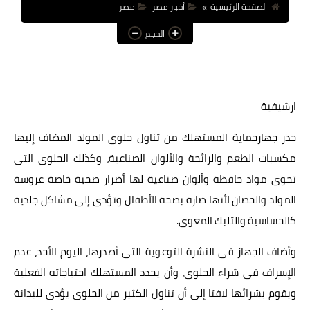
الصفحة الرئيسية
أخبار مصر
مصر
عالم المرأة
الحجم
فن وثقافة
أخبار مصر
ارشيفية
أخبار عربية
أخبار النجوم
حذر جهارحماية المستهلك من تناول حلوى المولد المضاف إليها
مكسبات الطعم والرائحة والألوان الصناعية، وكذلك الحلوى التى
أخبار العالم
تحوى مواد حافظة وألوان صناعية لها أضرار صحية خاصة عروسة
المولد والحصان لأنها ضارة بصحة الأطفال وتؤدى إلى مشاكل جلدية
كالحساسية والتلبك المعوى.
وأضاف الجهاز فى النشرة التوعوية التى أصدرها، اليوم الأحد، عدم
الإسراف فى شراء الحلوى، وأن يحدد المستهلك احتياجاته الفعلية
ويقوم بشرائها لافتا إلى أن تناول الكثير من الحلوى يؤدى للبدانة