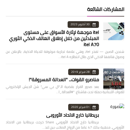
المشاركات الشائعة
30 أكتوبر 2023
itel موجهة لإثارة الأسواق على مستوى
المبتدئين من خلال إطلاق الهاتف الذكي الثوري
itel A70
شنجن، الصين — تفخر itel، وهي علامة تجارية موثوقة للحياة الذكية، بالإعلان عن
وصول هاتفها الذكي الذي طال انتظاره itel A…
28 فبراير 2019
مناصرو القوات... "العدالة المسروقة"!
بعد صدور القرار بقضية الـ"ال بي سي" شنّ الجيش الإلكتروني
للقوات اللبنانية حملة تحت هاشتاغ: "#العدالة_ا…
01 فبراير 2020
بريطانيا خارج الاتحاد الأوروبي
بريطانيا خارج الاتحاد الأوروبي Share خرجت بريطانيا من الاتحاد
الأوروبي، منهية بذلك 47 عاما من الزواج الصاخب بين لند…