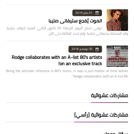
31 يناير 2019
الموت يُفجع ستيفاني صليبا
توفي صباح اليوم، الاربعاء 30 كانون الثاني، السيد ادولف صليبا،
والد الممثلة ستيفاني صليبا. ولم تحدد العائلة حتى الآن…
30 نوفمبر 2018
Rodge collaborates with an A-list 80’s artists
on an exclusive track!
Being the ultimate reference in 80’s music, it was a just matter of time before
Rodge collaborates with an A-list 80’…
مشاركات عشوائية
مشاركات عشوائية [رأسي]