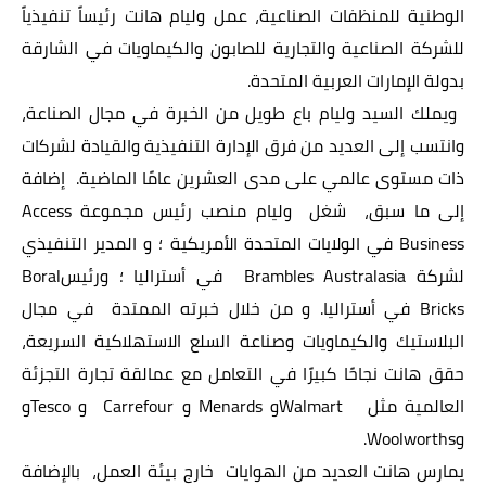
الوطنية للمنظفات الصناعية، عمل وليام هانت رئيساً تنفيذياً
للشركة الصناعية والتجارية للصابون والكيماويات في الشارقة
بدولة الإمارات العربية المتحدة.
ويملك السيد وليام باع طويل من الخبرة في مجال الصناعة،
وانتسب إلى العديد من فرق الإدارة التنفيذية والقيادة لشركات
ذات مستوى عالمي على مدى العشرين عامًا الماضية. إضافة
إلى ما سبق، شغل وليام منصب رئيس مجموعة
Access
Business
في الولايات المتحدة الأمريكية ؛ و المدير التنفيذي
لشركة
Brambles Australasia
في أستراليا ؛ ورئيس
Boral
Bricks
في أستراليا. و من خلال خبرته الممتدة في مجال
البلاستيك والكيماويات وصناعة السلع الاستهلاكية السريعة،
حقق هانت نجاحًا كبيرًا في التعامل مع عمالقة تجارة التجزئة
العالمية مثل
Walmart
و
Menards
و
Carrefour
و
Tesco
و
و
Woolworths
.
يمارس هانت العديد من الهوايات خارج بيئة العمل، بالإضافة