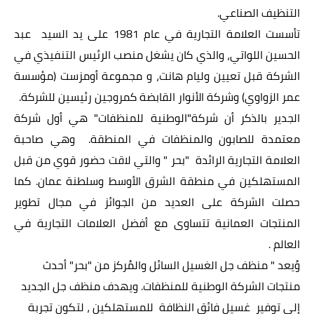
التنظيف الصناعي.
تأسست العلامة التجارية في عام 1981 على يد السيد عبد
الحسين اللواتي، والذي كان يشغل منصب الرئيس التنفيذي في
الشركة قبل تعيين وليام هانت، و مجموعة أومزست (مؤسسة
عمر الزواوي) وشركة الأنوار القابضة كمروجين رئيسين للشركة.
الجدير بالذكر أن شركة"الوطنية للمنظفات" هي أول شركة
معتمدة للصابون والمنظفات في المنطقة. وهي صاحبة
العلامة التجارية الرائدة "بحر " والتي لاقت حضور قوي من قبل
المستهلكين في منطقة الشرق الأوسط وسلطنة عمان. كما
حصلت الشركة على العديد من الجوائز في مجال تطوير
المنتجات العمانية تتساوى مع أفضل العلامات التجارية في
العالم .
وُيعد " منظف جل الغسيل السائل والمُركز من "بحر" أحدث
منتجات الشركة الوطنية للمنظفات. ويهدف منظف جل الجديد
إلى توفير غسيل فائق النظافة للمستهلكين ، لتكون تجربة