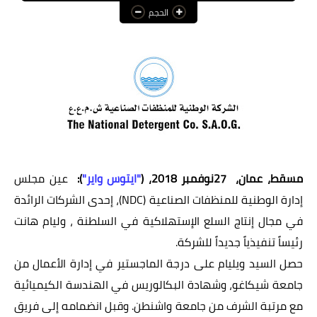
الحجم
عالم المرأة
فن وثقافة
أخبار مصر
أخبار عربية
أخبار النجوم
أخبار العالم
مسقط، عمان
،
27
نوفمبر 2018
، (
"ايتوس واير"
)
:
عين مجلس
إدارة الوطنية للمنظفات الصناعية (
NDC
)، إحدى الشركات الرائدة
في مجال إنتاج السلع الإستهلاكية في السلطنة ، وليام هانت
رئيساً تنفيذياً جديداً للشركة.
حصل السيد ويليام على درجة الماجستير في إدارة الأعمال من
جامعة شيكاغو، وشهادة البكالوريس في الهندسة الكيميائية
مع مرتبة الشرف من جامعة واشنطن. وقبل انضمامه إلى فريق