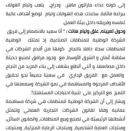
إلى كونه عداء ماراثون ماهر، ودراج، يلعب وليام الغولف
ببراعة فائقة. ساعدت هذه الهوايات وليام لوضع أهداف عالية
لنفسه وفريقه داخل بيئة العمل.
وحول تعيينه، علق وليام هانت :
" أنا سعيد بالانضمام إلى فريق
الشركة الوطنية للمنظفات الصناعية. إذ تمتلك الوطنية
للمنظفات سجلا حافلا بالنجاح كونها من أقدم الشركات في
سلطنة عُمان و الشرق الأوسط، مع وجود مرافق تصنيع حديثة
داخل مصانعها. و أنني أتطلع بشغف إلى بناء المزيد من النجاح
والعمل مع الفريق الإداري في سعينا جميعاً نحو تحقيق
الأهداف المرجوة والمساهمة في نمو الشركة وسمعتها في
التميز مع التركيز على تلبية احتياجات المستهلك
."
ويشار إلى أن الشركة الوطنية للمنظفات هي شركة مساهمة
عمانية وفقا لقانون الشركات التجارية العماني وتتمثل
أنشطتها الرئيسيّة في تصنيع وبيع المنظفات، والصابون السائل،
ومنتجات العناية الشخصية، ومنتجات الرعاية المنزلية، ومنتجات