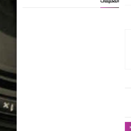
التعليقات
د