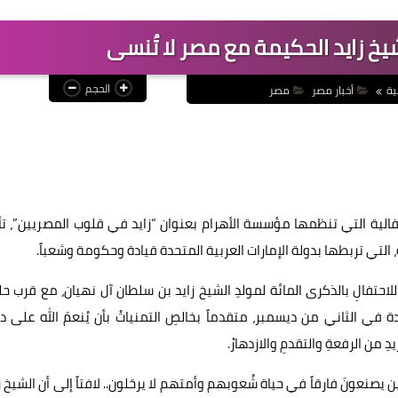
يخ زايد الحكيمة مع مصر لا تُنسى
الحجم
ية
أخبار مصر
مصر
الية التي تنظمها مؤسسة الأهرام بعنوان “زايد في قلوب المصريين”، ت
خة، التي تربطها بدولة الإمارات العربية المتحدة قيادة وحكومة وشعباً.
للاحتفالِ بالذكرى المائة لمولدِ الشيخ زايد بن سلطان آل نهيان، مع قرب ح
دة في الثاني من ديسمبر، متقدماً بخالصِ التمنياتْ بأن يُنعمَ الله على د
ِ من الرفعةِ والتقدمِ والازدهارْ.
ن يصنعونَ فارقاً في حياة شُعوبهم وأمتهم لا يرحَلون.. لافتاً إلى أن الشيخ ز