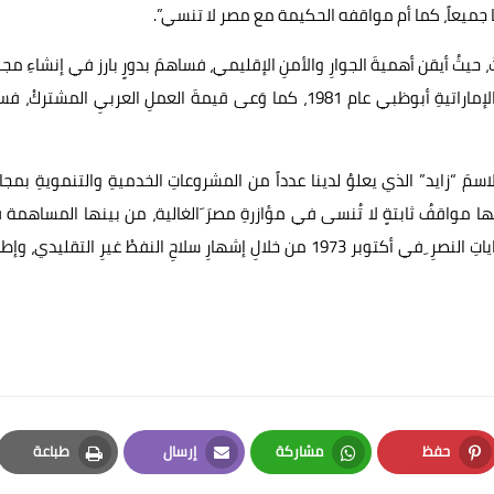
نا جميعاً، كما أم مواقفه الحكيمة مع مصر لا تنسي”.
 حيثُ أيقن أهميةَ الجوارِ والأمنِ الإقليمي، فساهمَ بدورٍ بارز في إنشاءِ مج
التعاونِ الخليجيْ، واستضافةِ أولِ قمةٍ خليجية في العاصمةِ الإماراتيةِ أبوظبي عام 1981، كما وَعى قيمةَ العملِ العربيِ المشترك
لاسمَ “زايد” الذي يعلوُ لدينا عدداً من المشروعاتِ الخدميةِ والتنمويةِ بمجا
 لها مواقفُ ثابتةٍ لا تُنسى في مؤازرةِ مصرَ َالغالية، من بينها المساهمة
إعادةِ بناءِ مُدنِ القناةِ عقب حربِ يُونيو 1967، والانضواءِ تَحتَ راياتِ النصرِ ِفي أكتوبر 1973 من خلالِ إشهارِ سلاحِ النفطْ غيرِ التقليد
حفظ
مشاركة
إرسال
طباعة
Print
Email
Whatsapp
Pinterest