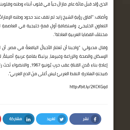
الذي وُلد قبلَ مائة عام، مازالَ حياً في قلوب أبناء وطنه وقلوب
وأضاف: “آفاق رؤيةِ الشيخ زايد لم تقف عند حدود وطنه الإماراتْ،
مختلفَ القضايا العربيةِ العادلة”.
وَقال مدبولي: “واجبنا أن تَعلمَ الأجيالُ اليافعةُ في مصر، أن 
الإسكان والصحة والزراعة وغيرها، يرتبطُ بقامةٍ عربيةٍ أصيلةْ،
صَيحتهِ الهادرةِ: النفط العربيْ ليسَ أغلى منَ الدمِ العربي”.
http://bit.ly/2KCKGqd
نشر
تغريد
مشاركة
LinkedIn
Twitter
Facebook