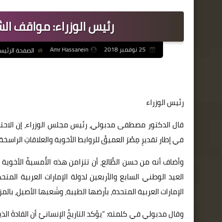
رئيس الوزراء: مواقف الش
25 نوفمبر 2018
Amr Hassanein
الصفحة الرئيس
رئيس الوزراء
قال الدكتور مصطفى مدبولي، رئيس مجلس الوزراء، إن الاحتف
في إطار تقديرِ مِصْرَ العميقْ للروابط الأخوية والعلاقاتِ الراس
وأضاف أنه من حسن الطًّالع، أن تتزامن هذه الأًمسيةُ الأخوية 
العيد الوطني السابع والأربعين لدولة الإمارات العربية المتح
الإمارات العربية المتحدة، بأرضها الطيبة، وشَعبها الأصيل، بالمزيد
وقال مدبولي في كلمته: “يؤكد التاريخُ الإنسانيُ أن القادةَ الذي