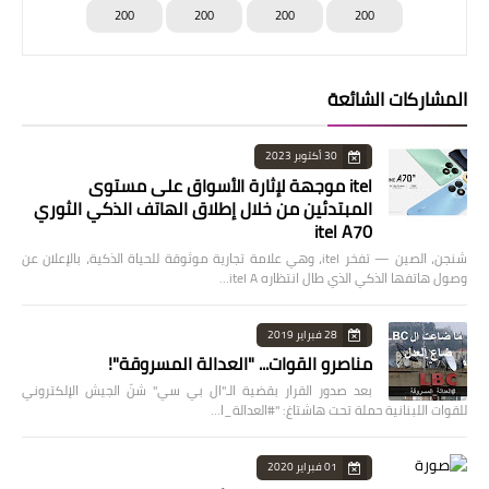
200
200
200
200
المشاركات الشائعة
30 أكتوبر 2023
itel موجهة لإثارة الأسواق على مستوى
المبتدئين من خلال إطلاق الهاتف الذكي الثوري
itel A70
شنجن، الصين — تفخر itel، وهي علامة تجارية موثوقة للحياة الذكية، بالإعلان عن
وصول هاتفها الذكي الذي طال انتظاره itel A…
28 فبراير 2019
مناصرو القوات... "العدالة المسروقة"!
بعد صدور القرار بقضية الـ"ال بي سي" شنّ الجيش الإلكتروني
للقوات اللبنانية حملة تحت هاشتاغ: "#العدالة_ا…
01 فبراير 2020