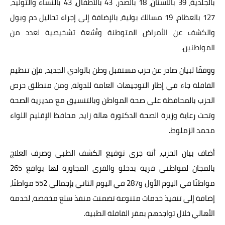
بالجلدية، 39 بالأسنان، 18 بالصدر، 43 بالأطفال، 43 بالنساء والتوليد،
127 بالعظام، 19 مسالك بولية، بالإضافة إلى إجراء تحاليل دم وبول
والكشف عن الأمراض المتوطنة وأشعة تشخيصية لعدد من
المواطنين.
ووفقًا لبيان صادر عن حزب مستقبل وطن بالوادي الجديد، فإن تنظيم
القافلة جاء في إطار التوجيهات العامة للدولة، ومن منطلق حرص
الحزب بالمحافظة على صحة المواطن وبالتنسيق مع مديرية الصحة
وتحت رعاية وزيرة الصحة الدكتورة هالة زايد، محافظ الإقليم اللواء
محمد الزملوط.
أضاف بيان الحزب، أنه جرى توقيع الكشف الطبي وصرف العلاج
بالمجان لمواطني قرية بدخلو والقرى المجاورة لها بواقع 265
مواطنًا في اليوم الأول و287 في اليوم الثاني بإجمالي 552 مواطنًا،
إضافة إلى تنفيذ خدمات متنوعة تضمنت منفذ سلع مخفضة، لخدمة
الأهالي خلال تواجدهم بمقر القافلة الطبية.