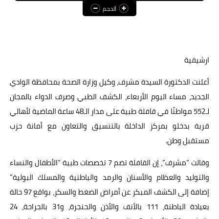
الحجم
عالم المرأة
فن وثقافة
أخبار مصر
ارشيفية
أخبار عربية
أعلنت الدكتورة السيدة مشرف، وكيل وزارة الصحة بمحافظة الوادي
الجديد، مساء اليوم الأربعاء، الكشف الطبي وصرف الدواء بالمجان
أخبار النجوم
لـ552 مواطنًا في قافلة طبية على مدار الـ48 ساعة الماضية لأهالي
أخبار العالم
قرية بدخلو بمركز الداخلة بالتنسيق والتعاون مع أمانة حزب
مستقبل وطن.
وقالت “مشرف”، إن القافلة تضم 7 تخصصات طبية “الأطفال والنساء
والتوليد والعظام والأسنان والرمد والباطنية والمسلك البولية”
إضافة إلى الكشف المبكر عن أمراض الضغط والسكر، بواقع 97 حالة
بعيادة الباطنة، 111 بالأنف والأذن والحنجرة، و31 بالجراحة، 24