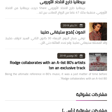
بريطانيا خارج الاتحاد الأوروبي
بريطانيا خارج الاتحاد الأوروبي Share خرجت بريطانيا من الاتحاد
الأوروبي، منهية بذلك 47 عاما من الزواج الصاخب بين لند…
31 يناير 2019
الموت يُفجع ستيفاني صليبا
توفي صباح اليوم، الاربعاء 30 كانون الثاني، السيد ادولف صليبا،
والد الممثلة ستيفاني صليبا. ولم تحدد العائلة حتى الآن…
30 نوفمبر 2018
Rodge collaborates with an A-list 80’s artists
on an exclusive track!
Being the ultimate reference in 80’s music, it was a just matter of time before
Rodge collaborates with an A-list 80’…
مشاركات عشوائية
مشاركات عشوائية [رأسي]