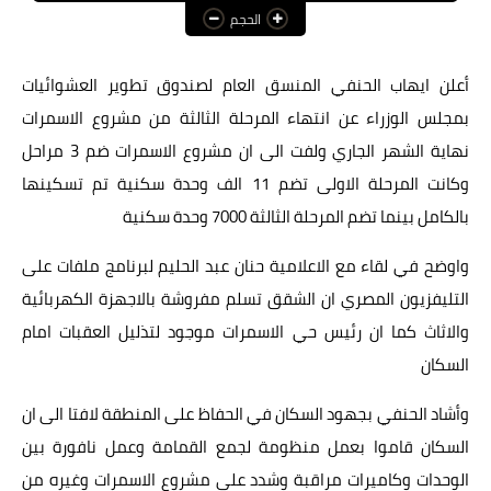
الحجم
عالم المرأة
فن وثقافة
أعلن ايهاب الحنفي المنسق العام لصندوق تطوير العشوائيات
بمجلس الوزراء عن انتهاء المرحلة الثالثة من مشروع الاسمرات
أخبار مصر
نهاية الشهر الجاري ولفت الى ان مشروع الاسمرات ضم 3 مراحل
أخبار عربية
وكانت المرحلة الاولى تضم 11 الف وحدة سكنية تم تسكينها
بالكامل بينما تضم المرحلة الثالثة 7000 وحدة سكنية
أخبار النجوم
أخبار العالم
واوضح في لقاء مع الاعلامية حنان عبد الحليم لبرنامج ملفات على
التليفزيون المصري ان الشقق تسلم مفروشة بالاجهزة الكهربائية
والاثاث كما ان رئيس حي الاسمرات موجود لتذليل العقبات امام
السكان
وأشاد الحنفي بجهود السكان في الحفاظ على المنطقة لافتا الى ان
السكان قاموا بعمل منظومة لجمع القمامة وعمل نافورة بين
الوحدات وكاميرات مراقبة وشدد على مشروع الاسمرات وغيره من