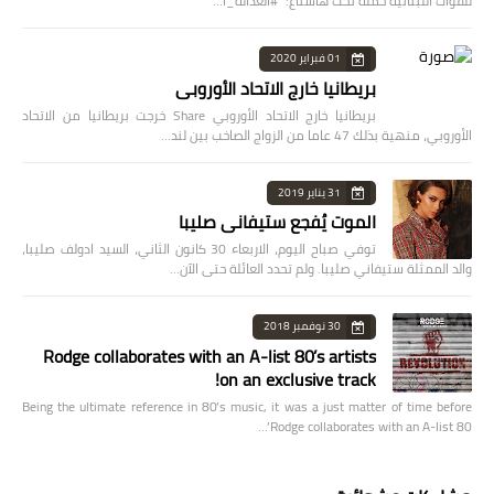
للقوات اللبنانية حملة تحت هاشتاغ: "#العدالة_ا…
01 فبراير 2020
بريطانيا خارج الاتحاد الأوروبي
بريطانيا خارج الاتحاد الأوروبي Share خرجت بريطانيا من الاتحاد
الأوروبي، منهية بذلك 47 عاما من الزواج الصاخب بين لند…
31 يناير 2019
الموت يُفجع ستيفاني صليبا
توفي صباح اليوم، الاربعاء 30 كانون الثاني، السيد ادولف صليبا،
والد الممثلة ستيفاني صليبا. ولم تحدد العائلة حتى الآن…
30 نوفمبر 2018
Rodge collaborates with an A-list 80’s artists
on an exclusive track!
Being the ultimate reference in 80’s music, it was a just matter of time before
Rodge collaborates with an A-list 80’…