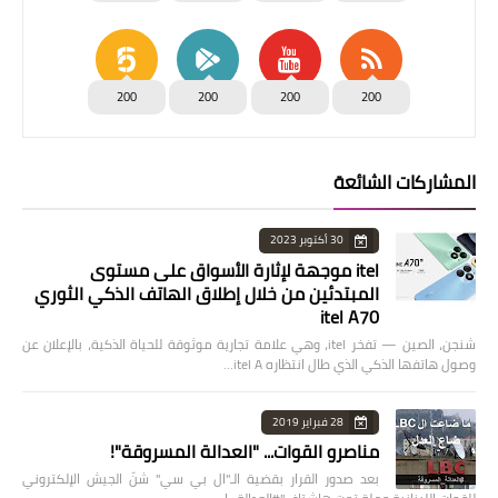
200
200
200
200
المشاركات الشائعة
30 أكتوبر 2023
itel موجهة لإثارة الأسواق على مستوى
المبتدئين من خلال إطلاق الهاتف الذكي الثوري
itel A70
شنجن، الصين — تفخر itel، وهي علامة تجارية موثوقة للحياة الذكية، بالإعلان عن
وصول هاتفها الذكي الذي طال انتظاره itel A…
28 فبراير 2019
مناصرو القوات... "العدالة المسروقة"!
بعد صدور القرار بقضية الـ"ال بي سي" شنّ الجيش الإلكتروني