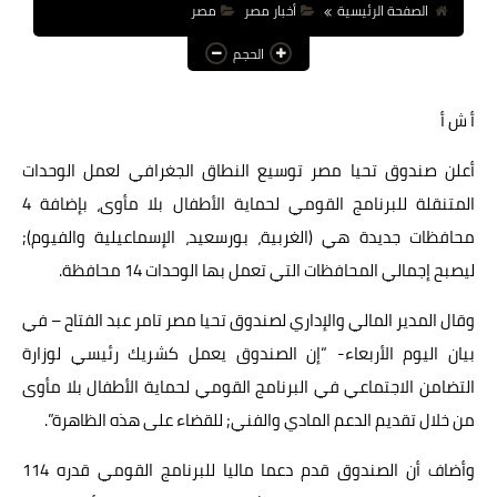
الصفحة الرئيسية
أخبار مصر
مصر
عالم المرأة
الحجم
فن وثقافة
أ ش أ
أخبار مصر
أعلن صندوق تحيا مصر توسيع النطاق الجغرافي لعمل الوحدات
أخبار عربية
المتنقلة للبرنامج القومي لحماية الأطفال بلا مأوى، بإضافة 4
أخبار النجوم
محافظات جديدة هي (الغربية، بورسعيد، الإسماعيلية والفيوم);
أخبار العالم
ليصبح إجمالي المحافظات التي تعمل بها الوحدات 14 محافظة.
وقال المدير المالي والإداري لصندوق تحيا مصر تامر عبد الفتاح – في
بيان اليوم الأربعاء- “إن الصندوق يعمل كشريك رئيسي لوزارة
التضامن الاجتماعي في البرنامج القومي لحماية الأطفال بلا مأوى
من خلال تقديم الدعم المادي والفني; للقضاء على هذه الظاهرة”.
وأضاف أن الصندوق قدم دعما ماليا للبرنامج القومي قدره 114