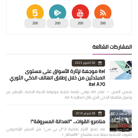
200
200
200
200
المشاركات الشائعة
30 أكتوبر 2023
itel موجهة لإثارة الأسواق على مستوى
المبتدئين من خلال إطلاق الهاتف الذكي الثوري
itel A70
شنجن، الصين — تفخر itel، وهي علامة تجارية موثوقة للحياة الذكية، بالإعلان عن
وصول هاتفها الذكي الذي طال انتظاره itel A…
28 فبراير 2019
مناصرو القوات... "العدالة المسروقة"!
بعد صدور القرار بقضية الـ"ال بي سي" شنّ الجيش الإلكتروني
للقوات اللبنانية حملة تحت هاشتاغ: "#العدالة_ا…