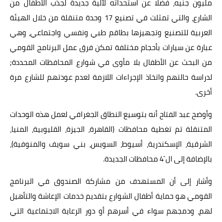
مليون جنيه، فضلا عن استحداثه لآلية جديدة لجذب الأطفال من
الشارع، والتي تمثلت في تصنيع 17 وحدة متنقلة من خلال الهيئة
العربية للتصنيع وتجهيزها بطاقم طبي ونفسي واجتماعي، وهي
عبارة عن سيارات بأحجام مختلفة تمكن فرق عمل البرنامج القومي
من البحث عن الأطفال بلا مأوى في شوارع المحافظات المحددة;
لدراسة حالتهم واتخاذ الإجراءات اللازمة لعدم عودتهم للشارع مرة
أخرى.
وأوضح عبد الفتاح أنه بتوسيع النطاق الجغرافي لعمل هذه الوحدات
المتنقلة تم تغطية محافظات (القاهرة، الجيزة، القليوبية، المنيا،
الشرقية، الإسكندرية، أسيوط، السويس، بني سويف والمنوفية)،
بالإضافة إلى ال`4 محافظات الجديدة.
وأشار إلى أن المستهدف من مشاركة الصندوق في البرنامج
القومي هو حماية أطفال الشوارع بتقديم خدمات الإعاشة والتأهيل
لهم، ودمجهم سواء في أسرهم أو دور الرعاية الاجتماعية التي