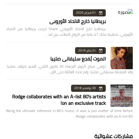
01 فبراير 2020
بريطانيا خارج الاتحاد الأوروبي
بريطانيا خارج الاتحاد الأوروبي Share خرجت بريطانيا من الاتحاد
الأوروبي، منهية بذلك 47 عاما من الزواج الصاخب بين لند…
31 يناير 2019
الموت يُفجع ستيفاني صليبا
توفي صباح اليوم، الاربعاء 30 كانون الثاني، السيد ادولف صليبا،
والد الممثلة ستيفاني صليبا. ولم تحدد العائلة حتى الآن…
30 نوفمبر 2018
Rodge collaborates with an A-list 80’s artists
on an exclusive track!
Being the ultimate reference in 80’s music, it was a just matter of time before
Rodge collaborates with an A-list 80’…
مشاركات عشوائية