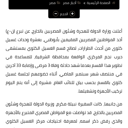
الصفحة الرئيسية
أخبار مصر
مصر
عالم المرأة
الحجم
فن وثقافة
أعلنت وزارة الدولة للهجرة وشئون المصريين بالخارج، عن تبرع (ن-ع)
أخبار مصر
أحد المواطنين المصريين المقيمين بأبوظبي، بعشرة وحدات غسيل
أخبار عربية
كلوى من أحدث الطرازات، لصالح قسم الغسيل الكلوي بمستشفى
أخبار النجوم
ديرب نجم المركزي الواقعة بمحافظة الشرقية، للمساعدة في
تطوير هذا القسم بعدما شهد حادثة وفاة 3 مرضى وإصابة 33 آخرين
أخبار العالم
في منتصف شهر سبتمبر الماضي، أثناء خضوعهم لجلسة غسيل
كلوي بالقسم بحسب بيان للنائب العام، مشيرة إلى أنه يتم اليوم
تركيب الأجهزة وتشغيلها.
من جانبها، كانت السفيرة نبيلة مكرم، وزيرة الدولة للهجرة وشئون
المصريين بالخارج، قد تواصلت مع المواطن المصري المتبرع بالأجهزة
والذي رفض ذكر اسمه، لمعرفة احتياجات مركز الغسيل الكلوي