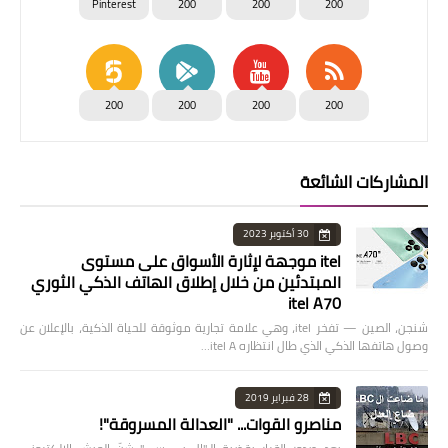
Pinterest
200
200
200
200
200
200
200
المشاركات الشائعة
30 أكتوبر 2023
itel موجهة لإثارة الأسواق على مستوى
المبتدئين من خلال إطلاق الهاتف الذكي الثوري
itel A70
شنجن، الصين — تفخر itel، وهي علامة تجارية موثوقة للحياة الذكية، بالإعلان عن
وصول هاتفها الذكي الذي طال انتظاره itel A…
28 فبراير 2019
مناصرو القوات... "العدالة المسروقة"!