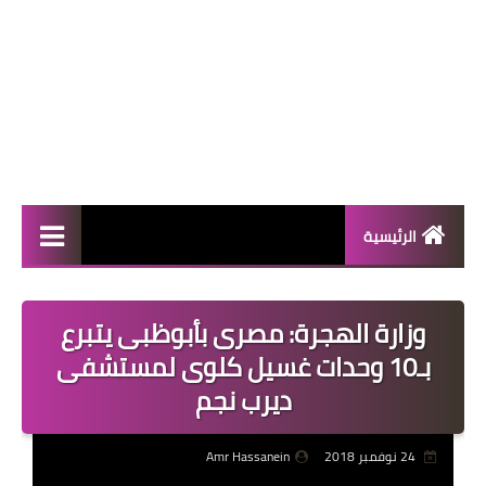
الرئيسية
المال والأعمال
وزارة الهجرة: مصرى بأبوظبى يتبرع
منوعات
بـ10 وحدات غسيل كلوى لمستشفى
فعاليات
ديرب نجم
صحة
24 نوفمبر 2018
Amr Hassanein
تكنولوجيا