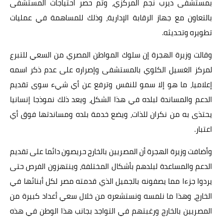
بمستشفى ديرب نجم المركزي، وتم حصر احتياجات المستشفى
بالتعاون مع جهاز الرقابة الإدارية، وذلك للمساهمة في عمليات
تطويره وتحديثه.
وقالت وزيرة الهجرة إن سلوك المواطن المصري من السعي للتبرع
لمركز الغسيل الكلوي بالمستشفى وإصراره على عدم ذكر اسمه
إعلاميا، ما هو إلا سمو للنفس وترفع عن أي شيء سوى تقديم
الدعم والمساندة لبلده في هذا الشكل، ويعد ذلك نموذجا إنسانيا
يحتذى به من نكران للذات، ويضع خدمة بلده ومساندتها فوق أي
اعتبار.
وأضافت وزيرة الهجرة أن المصريين بالخارج حريصون دائما على تقديم
الدعم والمساعدة لبلدهم بأشكال المختلفة، وينتهزون الفرص حتى
يردوا جزءا مما يصفونه بالجميل الذي قدمته مصر لكل أبنائها في
الخارج، وهذا ما نلمسه ونستشعره من خلال سعي أعداد كبيرة من
المصريين بالخارج ورغبتهم في التواجد بجانب هذا الوطن في هذه