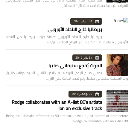
بعد صدور القرار بقضية الـ"ال بي سي" شنّ الجيش الإلكتروني
للقوات اللبنانية حملة تحت هاشتاغ: "#العدالة_ا…
01 فبراير 2020
بريطانيا خارج الاتحاد الأوروبي
بريطانيا خارج الاتحاد الأوروبي Share خرجت بريطانيا من الاتحاد
الأوروبي، منهية بذلك 47 عاما من الزواج الصاخب بين لند…
31 يناير 2019
الموت يُفجع ستيفاني صليبا
توفي صباح اليوم، الاربعاء 30 كانون الثاني، السيد ادولف صليبا،
والد الممثلة ستيفاني صليبا. ولم تحدد العائلة حتى الآن…
30 نوفمبر 2018
Rodge collaborates with an A-list 80’s artists
on an exclusive track!
Being the ultimate reference in 80’s music, it was a just matter of time before
Rodge collaborates with an A-list 80’…