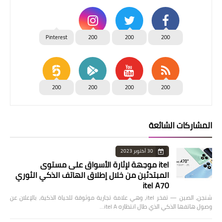
Pinterest
200
200
200
200
200
200
200
المشاركات الشائعة
30 أكتوبر 2023
itel موجهة لإثارة الأسواق على مستوى
المبتدئين من خلال إطلاق الهاتف الذكي الثوري
itel A70
شنجن، الصين — تفخر itel، وهي علامة تجارية موثوقة للحياة الذكية، بالإعلان عن
وصول هاتفها الذكي الذي طال انتظاره itel A…