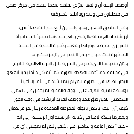
أوضحت الإبنة أنّ والدها تعرّض لجلطة بعدما سقط في مركز صحي
في ميدلتاون في ولاية رود آيلند الأميركية.
وفي الملصق الشهير، وهو واحد بين أربع صور التقطها ألفريد
آيزنشتد لصالح مجلة «لايف»، يظهر مندونسا منحياً باتجاه امرأة
تلبس زي ممرضة ويقبلها بشغف. ونُشرت الصورة في المجلة
المذكورة تحت عنوان «يوم الانتصار في تايمز سكوير».
وكان مندونسا الذي خدم في البحرية خلال الحرب العالمية الثانية،
في عطلة عندما أخذت له هذه الصورة، كما أنّه كان دائماً يخبر أنّه هو
البحّار الظاهر في الصورة، لكن لم يتم التأكد من الأمر إلا أخيراً
بواسطة تقنية التعرف على الوجه. فالمصوّر لم يحصل على اسمَي
الشخصين اللذين صوّرهما. ووصف ألفريد آيزنشتد في وقت لاحق
كيف رأى البحار يركض باتجاه الممرضة المدعوة غريتا زيمر فريدمان
ويغمرها بشدّة، لافتاً في كتابه «آيزنشتد أون آيزنشتد» إلى أنّه
«كنت أركض أمامه والكاميرا على كتفي لكن لم تعجبني أي من