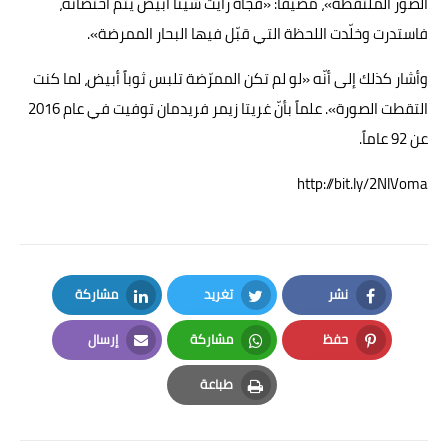
الصور الملتقطة»، مضيفاً: «فجأة رأيت شيئاً أبيض يتم احتضانه،
فاستدرت وخلّدت اللحظة التي قبّل فيها البحار الممرضة».
وأشار كذلك إلى أنّه «لو لم تكن الممرّضة تلبس ثوباً أبيض، لما كنت
التقطت الصورة». علماً بأنّ غريتا زيمر فريدمان توفيت في عام 2016
عن 92 عاماً.
http://bit.ly/2NlVoma
نشر
تغريد
مشاركة
LinkedIn
Twitter
Facebook
حفظ
مشاركة
إرسال
Email
Whatsapp
Pinterest
طباعة
Print