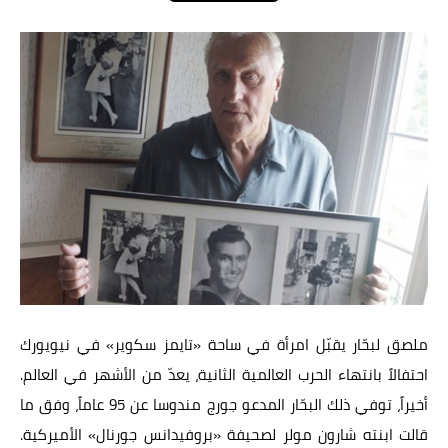
عالم المرأة
فن وثقافة
أخبار مصر
أخبار عربية
أخبار النجوم
أخبار العالم
ملصق لبحّار يقبّل امرأة في ساحة «تايمز سكوير» في نيويورك
احتفالاً بانتهاء الحرب العالمية الثانية، يعدّ من الأشهر في العالم.
أخيراً، توفي ذلك البحّار المدعو جورج مندوسا عن 95 عاماً، وفق ما
قالت ابنته شارون مولر لصحيفة «بروفيدانس جورنال» الأميركية.