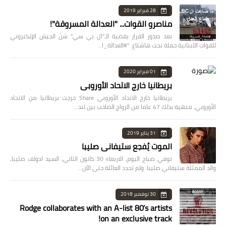
28 فبراير 2019
مناصرو القوات... "العدالة المسروقة"!
بعد صدور القرار بقضية الـ"ال بي سي" شنّ الجيش الإلكتروني
للقوات اللبنانية حملة تحت هاشتاغ: "#العدالة_ا…
01 فبراير 2020
بريطانيا خارج الاتحاد الأوروبي
بريطانيا خارج الاتحاد الأوروبي Share خرجت بريطانيا من الاتحاد
الأوروبي، منهية بذلك 47 عاما من الزواج الصاخب بين لند…
31 يناير 2019
الموت يُفجع ستيفاني صليبا
توفي صباح اليوم، الاربعاء 30 كانون الثاني، السيد ادولف صليبا،
والد الممثلة ستيفاني صليبا. ولم تحدد العائلة حتى الآن…
30 نوفمبر 2018
Rodge collaborates with an A-list 80’s artists
on an exclusive track!