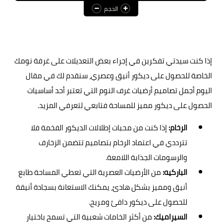
الحجم
عالم المرأة
فن وثقافة
أخبار مصر
إذا كنت سيدتي تفكرين في إجراء بعض التعديلات على غرفة نومك
الخاصة للحصول على ديكور أنيق وعصري، سنقدم لك في مقال
أخبار عربية
اليوم أجمل تصاميم أرضيات
غرف النوم
التي تعتبر أحد أساسيات
أخبار النجوم
الحصول على ديكور مميز للمساحة فتابعي لتعرفي المزيد.
أخبار العالم
الرخام:
إذا كنت من محبات إطلالات الديكور الفخمة فلا
تترددي في اعتماد الرخام بتصاميم تتضمن الزخارف
والرسومات الجذابة اللامعة.
الباركيه:
من الأرضيات العصرية التي تعطي المساحة طابع
أنيق ومميز بشكل هادئ، يمكنك الاستعانة بسجادة أنيقة
للحصول على ديكور دافئ ومريح.
السيراميك:
من أكثر الخامات شعبية التي تسمح باختيار