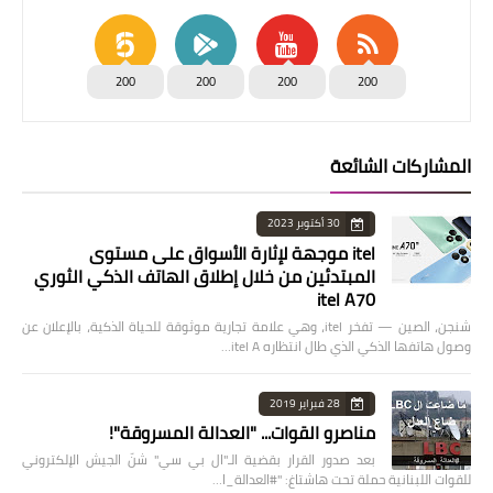
200
200
200
200
المشاركات الشائعة
30 أكتوبر 2023
itel موجهة لإثارة الأسواق على مستوى
المبتدئين من خلال إطلاق الهاتف الذكي الثوري
itel A70
شنجن، الصين — تفخر itel، وهي علامة تجارية موثوقة للحياة الذكية، بالإعلان عن
وصول هاتفها الذكي الذي طال انتظاره itel A…
28 فبراير 2019
مناصرو القوات... "العدالة المسروقة"!
بعد صدور القرار بقضية الـ"ال بي سي" شنّ الجيش الإلكتروني
للقوات اللبنانية حملة تحت هاشتاغ: "#العدالة_ا…